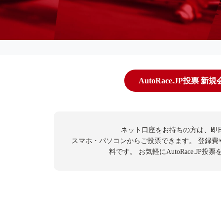
AutoRace.JP投票 新
ネット口座をお持ちの方は、即
スマホ・パソコンからご投票できます。
登録費
料です。
お気軽にAutoRace.JP