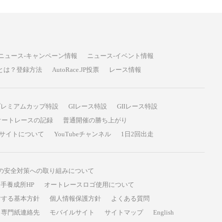
ニュース-キャンペーン情報
ニュース-イベント情報
P投票とは？登録方法
AutoRace.JP投票
レース情報
プレミアムカップ特設
GIレース特設
GIIレース特設
オートレースの記録
普通開催の勝ち上がり
サイトについて
YouTubeチャンネル
1日2回出走
の安全対策への取り組みについて
手養成所HP
オートレースロゴ使用について
対する基本方針
個人情報保護方針
よくある質問
専門紙連絡先
モバイルサイト
サイトマップ
English