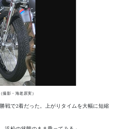
（撮影・海老原実）
優勝戦で2着だった。上がりタイムを大幅に短縮
ず、浜松の状態のまま乗ってみる」。