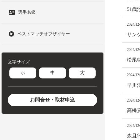
51
選手名鑑
2024/12
ベストマッチオブザイヤー
サン
2024/12
松尾
文字サイズ
大
中
小
2024/12
早川
お問合せ・取材申込
2024/12
高橋
2024/12
森且