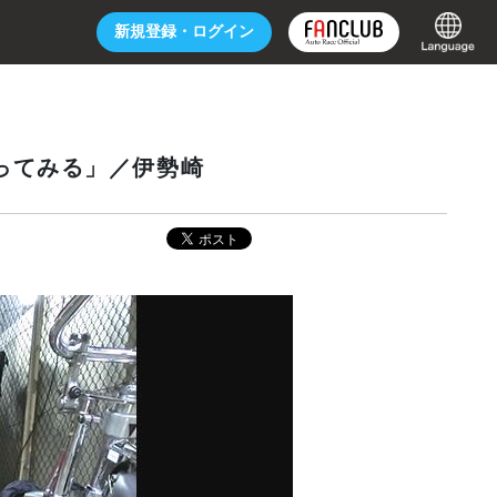
新規登録・
ログイン
ってみる」／伊勢崎