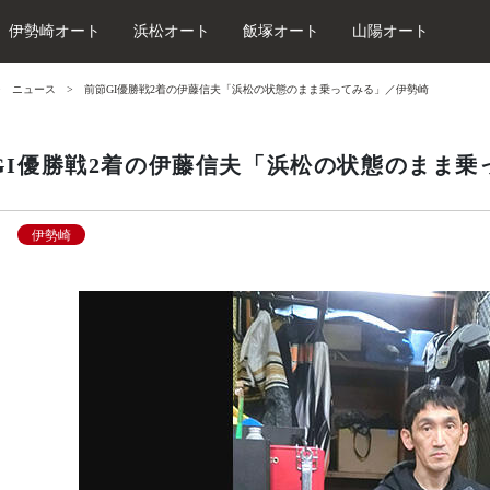
伊勢崎オート
浜松オート
飯塚オート
山陽オート
ニュース
前節GI優勝戦2着の伊藤信夫「浜松の状態のまま乗ってみる」／伊勢崎
GI優勝戦2着の伊藤信夫「浜松の状態のまま乗
伊勢崎