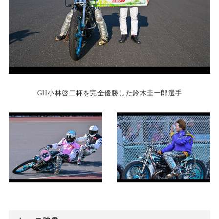
GII小林啓二杯を完全優勝した鈴木圭一郎選手