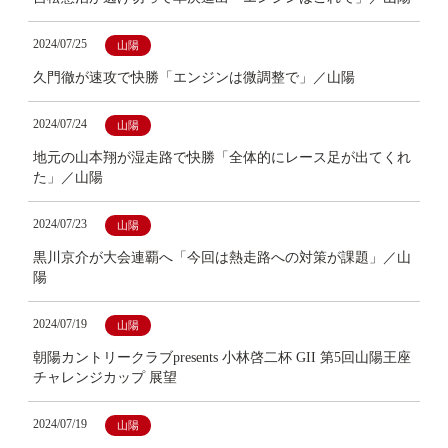
2024/07/25
山陽
久門徹が速攻で快勝「エンジンは微調整で」／山陽
2024/07/24
山陽
地元の山本翔が湿走路で快勝「全体的にレース足が出てくれ
た」／山陽
2024/07/23
山陽
黒川京介が大会連覇へ「今回は熱走路への対策が課題」／山
陽
2024/07/19
山陽
朝陽カントリークラブpresents 小林啓二杯 GII 第5回山陽王座
チャレンジカップ 展望
2024/07/19
山陽