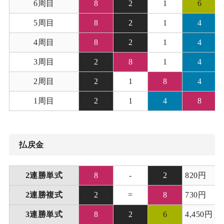
6周目
8
2
1
6
5周目
8
2
1
4
4周目
8
2
1
4
3周目
2
8
1
4
2周目
2
1
8
4
1周目
2
1
4
8
払戻金
2連勝単式
8
-
2
820円
2連勝複式
2
=
8
730円
3連勝単式
8
2
6
4,450円