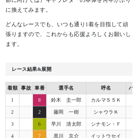
節に向けては）キャブレターの本体を何年かぶり
に換えてみます。
どんなレースでも、いつも通り1着を目指して頑
張りますので、これからも応援よろしくお願いし
ます。
レース結果&展開
着順
事故
車番
選手名
呼名
ハ
1
8
鈴木 圭一郎
カルマＳ５Ｋ
1
2
2
藤岡 一樹
シャウラＫ
1
3
6
早川 清太郎
シナモン・Ｆ
1
4
7
黒川 京介
イットウセイ
1