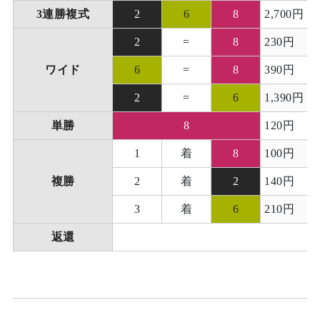
3連勝複式
2
6
8
2,700円
2
=
8
230円
ワイド
6
=
8
390円
2
=
6
1,390円
単勝
8
120円
1
着
8
100円
複勝
2
着
2
140円
3
着
6
210円
返還