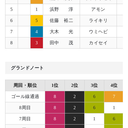
5
1
浜野 淳
アモン
1
6
5
佐藤 裕二
ライキリ
1
7
4
大木 光
ウミヘビ
1
8
3
田中 茂
カイセイ
1
グランドノート
周回・順位
1位
2位
3位
4位
ゴール線通過
8
2
6
7
8周目
8
2
6
1
7周目
8
2
1
6