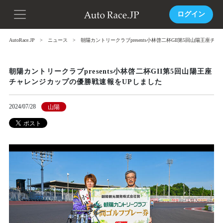
ログイン
AutoRace.JP
ニュース
朝陽カントリークラブpresents小林啓二杯GII第5回山陽王座
朝陽カントリークラブpresents小林啓二杯GII第5回山陽王座
チャレンジカップの優勝戦速報をUPしました
2024/07/28
山陽