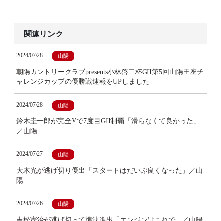
関連リンク
2024/07/28
山陽
朝陽カントリークラブpresents小林啓二杯GII第5回山陽王座チ
ャレンジカップの優勝戦速報をUPしました
2024/07/28
山陽
鈴木圭一郎が完全Vで7度目GII制覇「滑らなくて良かった」
／山陽
2024/07/27
山陽
大木光が逃げ切り優出「スタートはだいぶ良くなった」／山
陽
2024/07/26
山陽
吉松憲治が逃げ切って準決進出「エンジンはこれで」／山陽