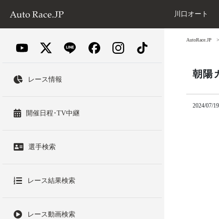
川口オート
AutoRace.JP
朝陽カ
レース情報
2024/07/19
開催日程･TV中継
選手検索
レース結果検索
レース動画検索