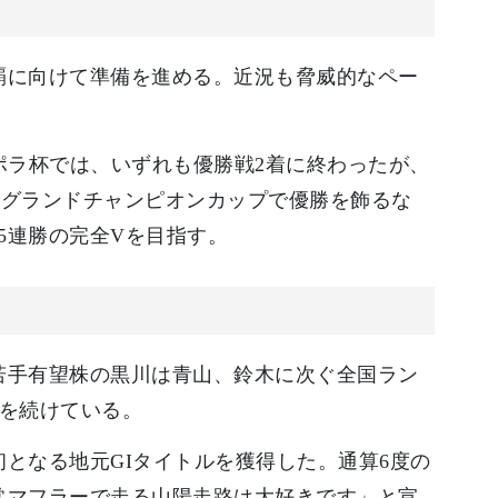
覇に向けて準備を進める。近況も脅威的なペー
ーポラ杯では、いずれも優勝戦2着に終わったが、
令和グランドチャンピオンカップで優勝を飾るな
5連勝の完全Vを目指す。
若手有望株の黒川は青山、鈴木に次ぐ全国ラン
躍を続けている。
となる地元GIタイトルを獲得した。通算6度の
常マフラーで走る山陽走路は大好きです」と宣