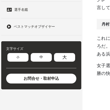
言し
選手名鑑
丹村
ベストマッチオブザイヤー
これ
ろだ
文字サイズ
ある
大
中
小
女子選
勝の快
お問合せ・取材申込