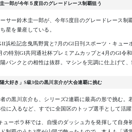
圭一郎が今年５度目のグレードレース制覇狙う
レーサー鈴木圭一郎が、今年5度目のグレードレース制
勝ち星を量産している。
GII浜松記念曳馬野賞と7月のGI日刊スポーツ・キュ
月の特別GI共同通社杯プレミアムカップと4月のGI
陽バンクとの相性は抜群。マシンを完調に仕上げて、
陽大好き」S級3位の黒川京介が大会連覇に挑む
覇者の黒川京介も、シリーズ2連覇に最高の形で挑む。
3位に入るなど、すでに全国区のトップ選手として活
キューポラ杯では、自慢のダッシュ力を発揮して自身初
ード制覇のうち3度が山陽で飾ったもので、本人も「通