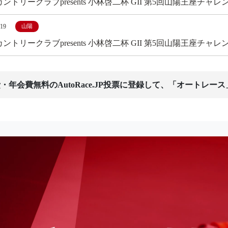
ントリークラブpresents 小林啓二杯 GII 第5回山陽王座チャ
/19
山陽
ントリークラブpresents 小林啓二杯 GII 第5回山陽王座
・年会費無料のAutoRace.JP投票に登録して、「オートレー