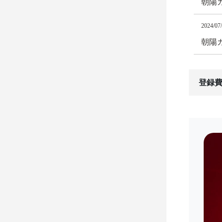
朝陽カ
2024/07
朝陽カ
登録費