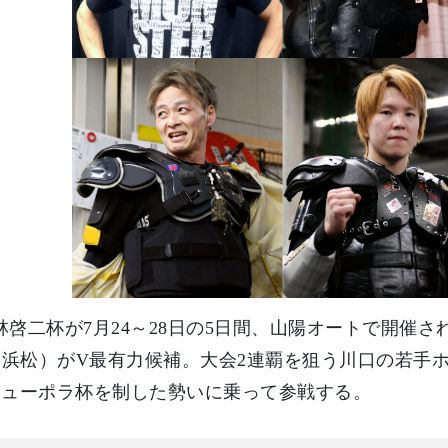
小林啓二杯が7月24～28日の5日間、山陽オートで開
＝浜松）がV最有力候補。大会2連覇を狙う川口の若手ホ
キューポラ杯を制した勢いに乗って参戦する。