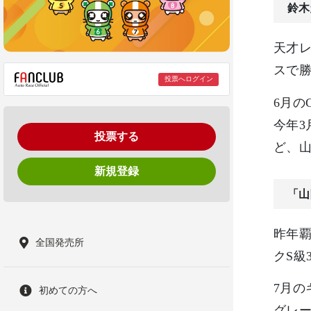
鈴木
天才
スで
投票へログイン
6月の
今年3
投票する
ど、山
新規登録
「山
昨年
全国発売所
クS級
7月の
初めての方へ
グレ