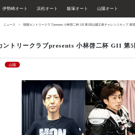
伊勢崎オート
浜松オート
飯塚オート
山陽オート
ニュース
朝陽カントリークラブpresents 小林啓二杯 GII 第5回山陽王座チャレンジカップ 展
ントリークラブpresents 小林啓二杯 GII
山陽