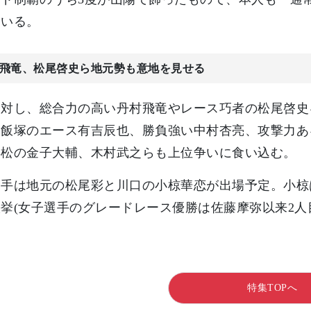
ている。
飛竜、松尾啓史ら地元勢も意地を見せる
に対し、総合力の高い丹村飛竜やレース巧者の松尾啓史
。飯塚のエース有吉辰也、勝負強い中村杏亮、攻撃力あ
浜松の金子大輔、木村武之らも上位争いに食い込む。
手は地元の松尾彩と川口の小椋華恋が出場予定。小椋は
挙(女子選手のグレードレース優勝は佐藤摩弥以来2人
特集TOPへ