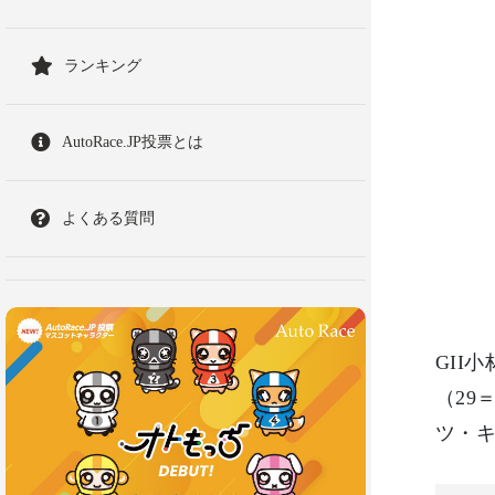
ランキング
AutoRace.JP投票とは
よくある質問
GII
（29
ツ・