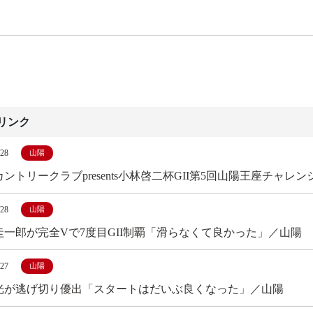
リンク
/28
山陽
ントリークラブpresents小林啓二杯GII第5回山陽王座チャ
/28
山陽
圭一郎が完全Vで7度目GII制覇「滑らなくて良かった」／山陽
/27
山陽
光が逃げ切り優出「スタートはだいぶ良くなった」／山陽