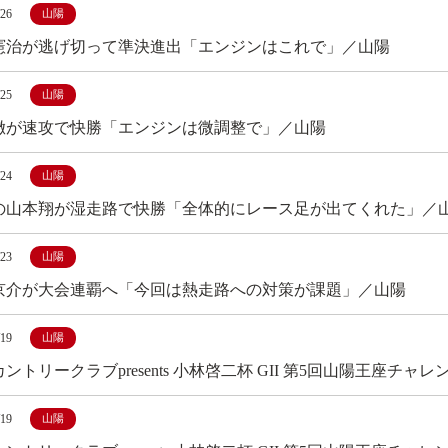
/26
山陽
憲治が逃げ切って準決進出「エンジンはこれで」／山陽
/25
山陽
徹が速攻で快勝「エンジンは微調整で」／山陽
/24
山陽
の山本翔が湿走路で快勝「全体的にレース足が出てくれた」／
/23
山陽
京介が大会連覇へ「今回は熱走路への対策が課題」／山陽
/19
山陽
ントリークラブpresents 小林啓二杯 GII 第5回山陽王座チャ
/19
山陽