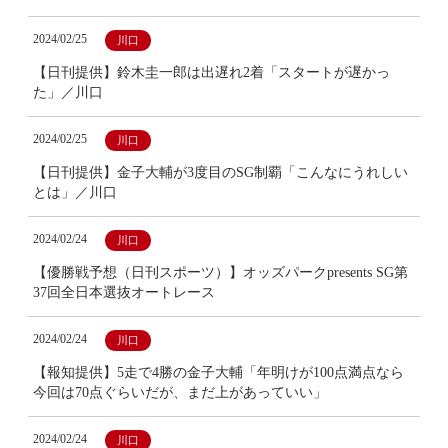
2024/02/25
川口
【日刊提供】鈴木圭一郎は出遅れ2着「スタートが遅かっ
た」／川口
2024/02/25
川口
【日刊提供】金子大輔が3度目のSG制覇「こんなにうれしい
とは」／川口
2024/02/24
川口
【優勝戦予想（日刊スポーツ）】オッズパークpresents SG第
37回全日本選抜オートレース
2024/02/24
川口
【報知提供】5走で4勝の金子大輔「年明けが100点満点なら
今回は70点ぐらいだが、まだ上があっていい」
2024/02/24
川口