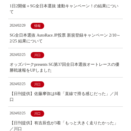
1日2開催＋SG全日本選抜 連動キャンペーン！の結果につい
て
2024/02/29
情報
SG全日本選抜 AutoRace.JP投票 新規登録キャンペーン 2/10～
2/25 結果について
2024/02/25
川口
オッズパークpresents SG第37回全日本選抜オートレースの優
勝戦速報をUPしました
2024/02/25
川口
【日刊提供】佐藤摩弥は8着「直線で滑る感じだった」／川
口
2024/02/25
川口
【日刊提供】有吉辰也が3着「もっと大きく走りたかった」
／川口