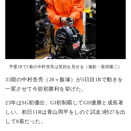
予選1Rで1着の中村杏亮は笑顔を見せる（撮影・柴田隆二）
33期の中村杏亮（28＝飯塚）が3日目1Rで動きを
一変させて今節初勝利を挙げた。
23年はSG初優出、GI初制覇してGII優勝と成長著
しい。初日11Rは青山周平をしのぐ試走3秒27を出
して8着だった。