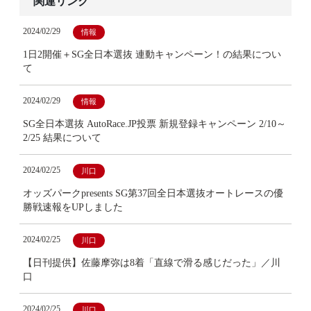
関連リンク
2024/02/29
情報
1日2開催＋SG全日本選抜 連動キャンペーン！の結果につい
て
2024/02/29
情報
SG全日本選抜 AutoRace.JP投票 新規登録キャンペーン 2/10～
2/25 結果について
2024/02/25
川口
オッズパークpresents SG第37回全日本選抜オートレースの優
勝戦速報をUPしました
2024/02/25
川口
【日刊提供】佐藤摩弥は8着「直線で滑る感じだった」／川
口
2024/02/25
川口