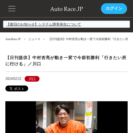
ログイン
【復旧のお知らせ】システム障害発生について
AutoRace.JP
ニュース
【日刊提供】中村杏亮が動き一変で今節初勝利「行きたい所に
【日刊提供】中村杏亮が動き一変で今節初勝利「行きたい所
に行ける」／川口
2024/02/22
川口