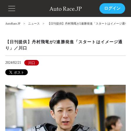
ログイン
AutoRace.JP
ニュース
【日刊提供】丹村飛竜が2連勝発進「スタートはイメージ通り」
【日刊提供】丹村飛竜が2連勝発進「スタートはイメージ通
り」／川口
2024/02/21
川口