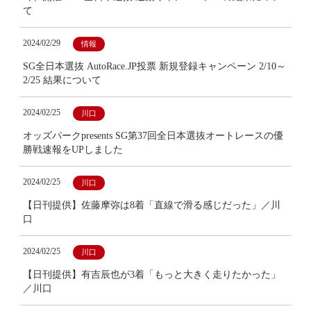
て
2024/02/29
情報
SG全日本選抜 AutoRace.JP投票 新規登録キャンペーン 2/10～
2/25 結果について
2024/02/25
川口
オッズパークpresents SG第37回全日本選抜オートレースの優
勝戦速報をUPしました
2024/02/25
川口
【日刊提供】佐藤摩弥は8着「直線で滑る感じだった」／川
口
2024/02/25
川口
【日刊提供】有吉辰也が3着「もっと大きく走りたかった」
／川口