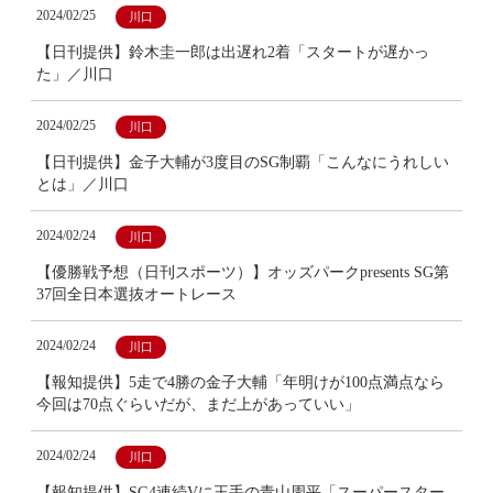
2024/02/25
川口
【日刊提供】鈴木圭一郎は出遅れ2着「スタートが遅かっ
た」／川口
2024/02/25
川口
【日刊提供】金子大輔が3度目のSG制覇「こんなにうれしい
とは」／川口
2024/02/24
川口
【優勝戦予想（日刊スポーツ）】オッズパークpresents SG第
37回全日本選抜オートレース
2024/02/24
川口
【報知提供】5走で4勝の金子大輔「年明けが100点満点なら
今回は70点ぐらいだが、まだ上があっていい」
2024/02/24
川口
【報知提供】SG4連続Vに王手の青山周平「スーパースター