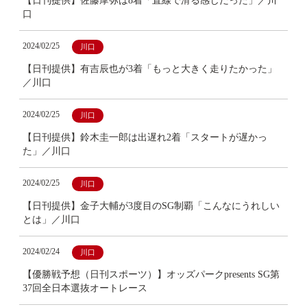
【日刊提供】佐藤摩弥は8着「直線で滑る感じだった」／川
口
2024/02/25
川口
【日刊提供】有吉辰也が3着「もっと大きく走りたかった」
／川口
2024/02/25
川口
【日刊提供】鈴木圭一郎は出遅れ2着「スタートが遅かっ
た」／川口
2024/02/25
川口
【日刊提供】金子大輔が3度目のSG制覇「こんなにうれしい
とは」／川口
2024/02/24
川口
【優勝戦予想（日刊スポーツ）】オッズパークpresents SG第
37回全日本選抜オートレース