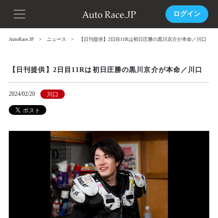
ログイン
AutoRace.JP
ニュース
【日刊提供】2日目11Rは初日圧勝の黒川京介が本命／川口
【日刊提供】2日目11Rは初日圧勝の黒川京介が本命／川口
2024/02/20
川口