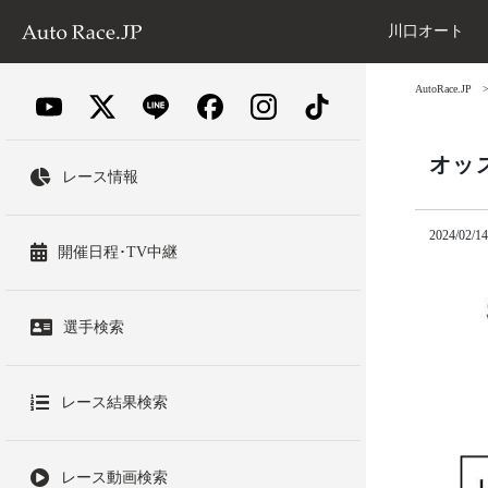
川口オート
AutoRace.JP
オッ
レース情報
2024/02/14
開催日程･TV中継
選手検索
レース結果検索
レース動画検索