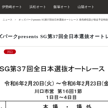
伊勢崎オート
浜松オート
飯塚オート
山陽オート
ニュース
オッズパークpresents SG第37回全日本選抜オートレース 発売締切及び発走予定時
ズパークpresents SG第37回全日本選抜オ
川口