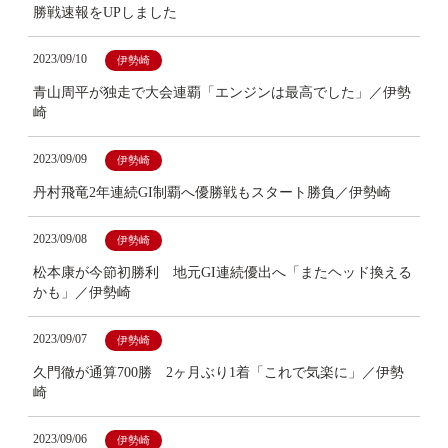
勝戦速報をUPしました
2023/09/10
伊勢崎
青山周平が独走で大会連覇「エンジンは最高でした」／伊勢
崎
2023/09/09
伊勢崎
丹村飛竜2年連続GI制覇へ優勝戦もスタート勝負／伊勢崎
2023/09/08
伊勢崎
松本康が今節初勝利 地元GI連続優出へ「またヘッド換える
かも」／伊勢崎
2023/09/07
伊勢崎
久門徹が通算700勝 2ヶ月ぶり1着「これで気楽に」／伊勢
崎
2023/09/06
伊勢崎