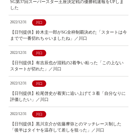
SG第37回スーパースター王座決定戦の優勝戦速報をUPしま
した
2022/12/31
川口
【日刊提供】鈴木圭一郎がSG全枠制覇決めた「スタートは今
までで一番切れちゃいましたね」／川口
2022/12/31
川口
【日刊提供】有吉辰也が混戦の2着争い粘った「この上ない
スタートが切れた」／川口
2022/12/31
川口
【日刊提供】松尾啓史が着実に追い上げて３着「自分なりに
評価したい」／川口
2022/12/31
川口
【日刊提供】黒川京介が佐藤摩弥とのマッチレース制した
「後半はタイヤを温存して差しを狙った」／川口