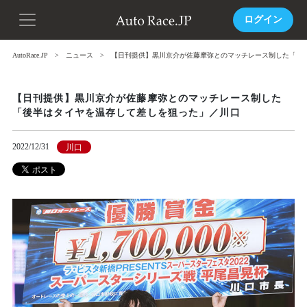
ログイン
AutoRace.JP
ニュース
【日刊提供】黒川京介が佐藤摩弥とのマッチレース制した「後
【日刊提供】黒川京介が佐藤摩弥とのマッチレース制した
「後半はタイヤを温存して差しを狙った」／川口
2022/12/31
川口