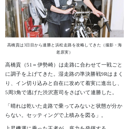
高橋貢は3日目から連勝と浜松走路を攻略してきた（撮影・海
老原実）
高橋貢（51＝伊勢崎）は走路に合わせて一戦ごと
に調子を上げてきた。湿走路の準決勝戦9Rはまく
り、イン切り込みと自在に攻めて着実に進出し、
5周3角で逃げた渋沢憲司をさばいて連勝した。
「晴れは乾いた走路で乗ってみないと状態が分か
らない。セッティングで上積みを図る」。
上昇機運に乗った王者が、底力を発揮する。