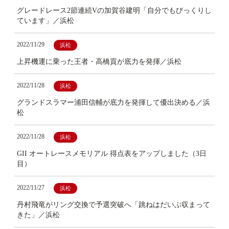
グレードレース2節連続Vの加賀谷建明「自分でもびっくりし
ています」／浜松
2022/11/29
浜松
上昇機運に乗った王者・高橋貢が底力を発揮／浜松
2022/11/28
浜松
グランドスラマー浦田信輔が底力を発揮して優出決める／浜
松
2022/11/28
浜松
GII オートレースメモリアル 得点表をアップしました（3日
目）
2022/11/27
浜松
丹村飛竜がリング交換で予選突破へ「跳ねはだいぶ収まって
きた」／浜松