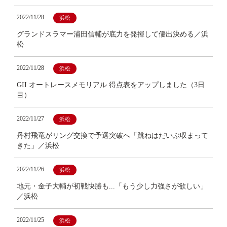
2022/11/28
浜松
グランドスラマー浦田信輔が底力を発揮して優出決める／浜
松
2022/11/28
浜松
GII オートレースメモリアル 得点表をアップしました（3日
目）
2022/11/27
浜松
丹村飛竜がリング交換で予選突破へ「跳ねはだいぶ収まって
きた」／浜松
2022/11/26
浜松
地元・金子大輔が初戦快勝も...「もう少し力強さが欲しい」
／浜松
2022/11/25
浜松