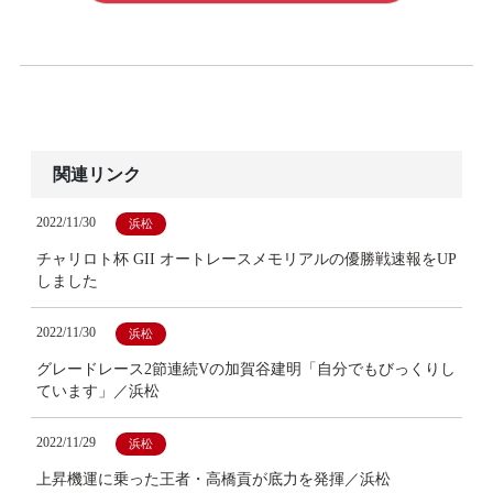
関連リンク
2022/11/30
浜松
チャリロト杯 GII オートレースメモリアルの優勝戦速報をUP
しました
2022/11/30
浜松
グレードレース2節連続Vの加賀谷建明「自分でもびっくりし
ています」／浜松
2022/11/29
浜松
上昇機運に乗った王者・高橋貢が底力を発揮／浜松