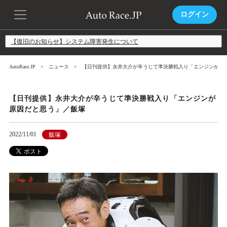
ログイン
【復旧のお知らせ】システム障害発生について
AutoRace.JP
ニュース
【日刊提供】永井大介が辛うじて準決勝戦入り「エンジンが原
【日刊提供】永井大介が辛うじて準決勝戦入り「エンジンが
原因だと思う」／飯塚
2022/11/01
飯塚