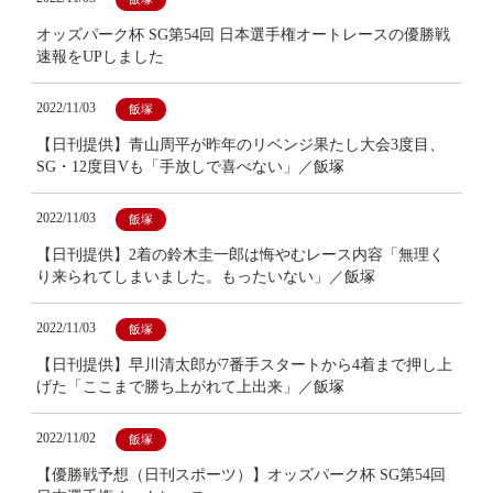
オッズパーク杯 SG第54回 日本選手権オートレースの優勝戦
速報をUPしました
2022/11/03
飯塚
【日刊提供】青山周平が昨年のリベンジ果たし大会3度目、
SG・12度目Vも「手放しで喜べない」／飯塚
2022/11/03
飯塚
【日刊提供】2着の鈴木圭一郎は悔やむレース内容「無理く
り来られてしまいました。もったいない」／飯塚
2022/11/03
飯塚
【日刊提供】早川清太郎が7番手スタートから4着まで押し上
げた「ここまで勝ち上がれて上出来」／飯塚
2022/11/02
飯塚
【優勝戦予想（日刊スポーツ）】オッズパーク杯 SG第54回