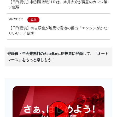
【日刊提供】特別選抜戦11Ｒは、永井大介が得意のカマシ策
／飯塚
2022/11/02
飯塚
【日刊提供】有吉辰也が地元で意地の優出「エンジンがかな
りいい」／飯塚
登録費・年会費無料のAutoRace.JP投票に登録して、「オート
レース」をもっと楽しもう！