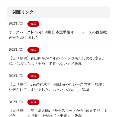
関連リンク
2022/11/03
飯塚
オッズパーク杯 SG第54回 日本選手権オートレースの優勝戦
速報をUPしました
2022/11/03
飯塚
【日刊提供】青山周平が昨年のリベンジ果たし大会3度目、
SG・12度目Vも「手放しで喜べない」／飯塚
2022/11/03
飯塚
【日刊提供】2着の鈴木圭一郎は悔やむレース内容「無理く
り来られてしまいました。もったいない」／飯塚
2022/11/03
飯塚
【日刊提供】早川清太郎が7番手スタートから4着まで押し上
げた「ここまで勝ち上がれて上出来」／飯塚