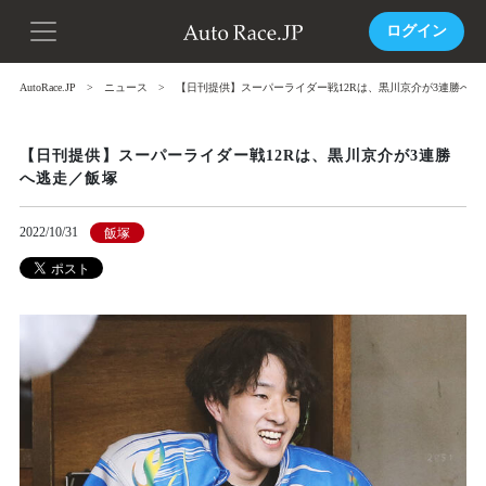
ログイン
AutoRace.JP
ニュース
【日刊提供】スーパーライダー戦12Rは、黒川京介が3連勝へ逃
【日刊提供】スーパーライダー戦12Rは、黒川京介が3連勝
へ逃走／飯塚
2022/10/31
飯塚