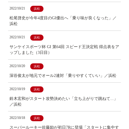
2022/10/21
浜松
松尾啓史が今年4度目のGI優出へ「乗り味が良くなった」／
浜松
2022/10/21
浜松
サンケイスポーツ杯 GI 第64回 スピード王決定戦 得点表をア
ップしました（3日目）
2022/10/20
浜松
深谷俊太が地元でオール2連対「乗りやすくていい」／浜松
2022/10/19
浜松
鈴木宏和がスタート攻勢決めたい「立ち上がりで跳ねて...」
／浜松
2022/10/18
浜松
スーパールーキー佐藤励が初日7Rに登場「スタートに集中す