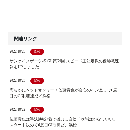
関連リンク
2022/10/23
浜松
サンケイスポーツ杯 GI 第64回 スピード王決定戦の優勝戦速
報をUPしました
2022/10/23
浜松
高らかにベットオンミー！佐藤貴也が会心のイン差しで6度
目のGI制覇達成／浜松
2022/10/22
浜松
佐藤貴也は準決勝戦2着で機力に自信「状態はかなりいい」
スタート決めて6度目GI制覇だ／浜松