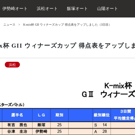
伊勢崎オート
浜松オート
飯塚オート
山陽オート
ニュース
K-mix杯 GII ウィナーズカップ 得点表をアップしました（3日目）
ix杯 GII ウィナーズカップ 得点表をアップ
浜松