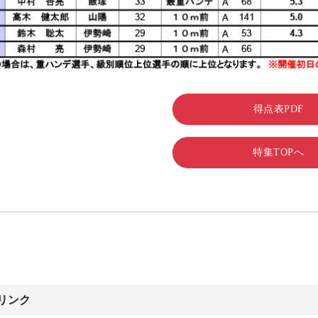
得点表PDF
特集TOPへ
リンク