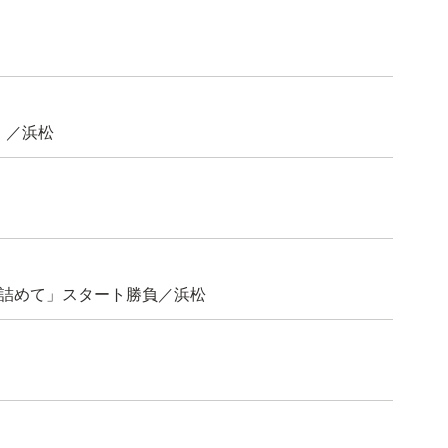
」／浜松
煮詰めて」スタート勝負／浜松