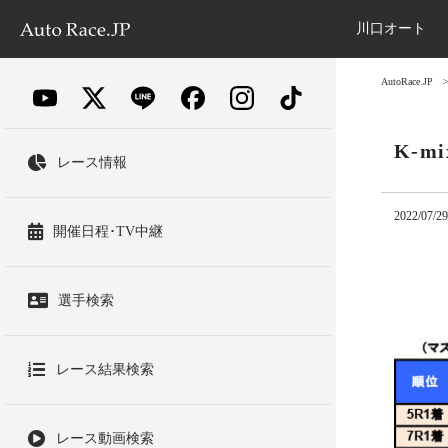
川口オート
AutoRace.JP
K-m
レース情報
2022/07/29
開催日程･TV中継
選手検索
レース結果検索
レース動画検索