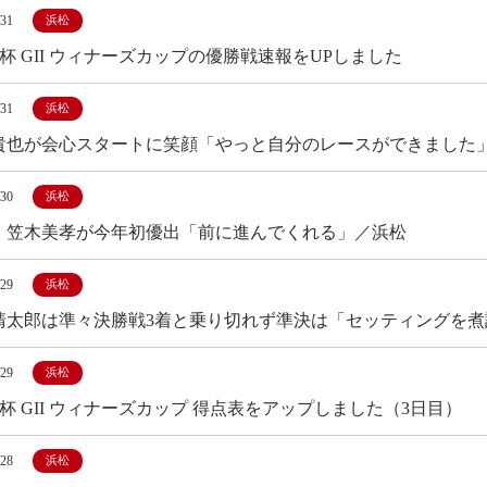
/31
浜松
ix杯 GII ウィナーズカップの優勝戦速報をUPしました
/31
浜松
貴也が会心スタートに笑顔「やっと自分のレースができました
/30
浜松
・笠木美孝が今年初優出「前に進んでくれる」／浜松
/29
浜松
清太郎は準々決勝戦3着と乗り切れず準決は「セッティングを
/29
浜松
ix杯 GII ウィナーズカップ 得点表をアップしました（3日目）
/28
浜松