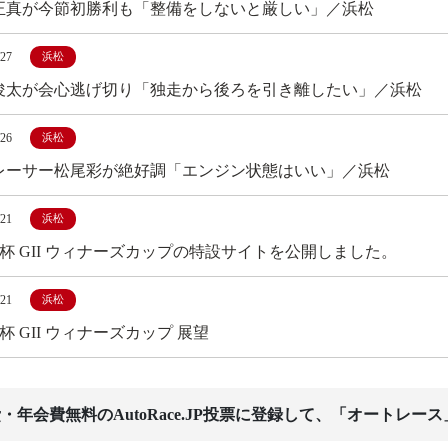
正真が今節初勝利も「整備をしないと厳しい」／浜松
/27
浜松
俊太が会心逃げ切り「独走から後ろを引き離したい」／浜松
/26
浜松
レーサー松尾彩が絶好調「エンジン状態はいい」／浜松
/21
浜松
ix杯 GII ウィナーズカップの特設サイトを公開しました。
/21
浜松
ix杯 GII ウィナーズカップ 展望
・年会費無料のAutoRace.JP投票に登録して、「オートレー