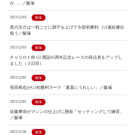
が...」／飯塚
2021/12/03
飯塚
黒川京介は一戦ごとに調子を上げて今節初勝利...G1連続優出
狙う／飯塚
2021/12/03
飯塚
チャリロト杯 GI 開設65周年記念レースの得点表をアップし
ました（３日目）
2021/12/02
飯塚
長田稚也がG1初勝利マーク「素直にうれしい」／飯塚
2021/12/01
飯塚
佐藤摩弥がマシンの仕上げに懸命「セッティングして練習」
／飯塚
2021/11/30
飯塚