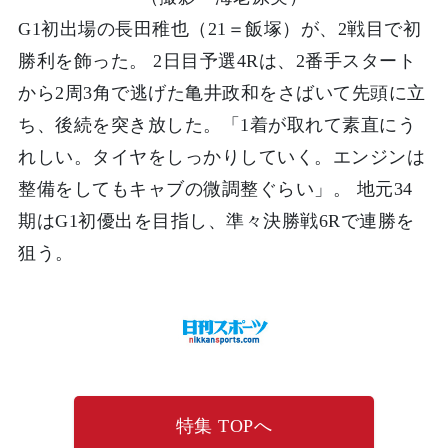
G1初出場の長田稚也（21＝飯塚）が、2戦目で初
勝利を飾った。 2日目予選4Rは、2番手スタート
から2周3角で逃げた亀井政和をさばいて先頭に立
ち、後続を突き放した。「1着が取れて素直にう
れしい。タイヤをしっかりしていく。エンジンは
整備をしてもキャブの微調整ぐらい」。 地元34
期はG1初優出を目指し、準々決勝戦6Rで連勝を
狙う。
特集 TOPへ