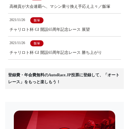
高橋貢が大会連覇へ、マシン乗り換え手応え上々／飯塚
2021/11/26
飯塚
チャリロト杯 GI 開設65周年記念レース 展望
2021/11/26
飯塚
チャリロト杯 GI 開設65周年記念レース 勝ち上がり
登録費・年会費無料のAutoRace.JP投票に登録して、「オート
レース」をもっと楽しもう！