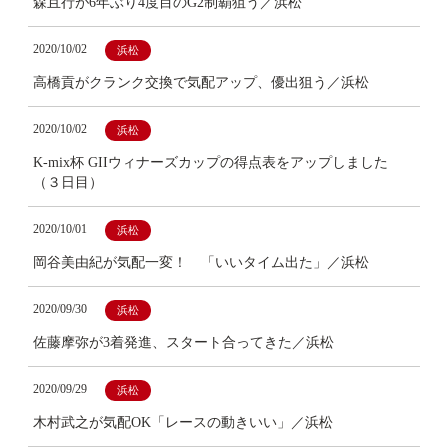
森且行が6年ぶり4度目のG2制覇狙う／浜松
2020/10/02
浜松
高橋貢がクランク交換で気配アップ、優出狙う／浜松
2020/10/02
浜松
K-mix杯 GIIウィナーズカップの得点表をアップしました
（３日目）
2020/10/01
浜松
岡谷美由紀が気配一変！ 「いいタイム出た」／浜松
2020/09/30
浜松
佐藤摩弥が3着発進、スタート合ってきた／浜松
2020/09/29
浜松
木村武之が気配OK「レースの動きいい」／浜松