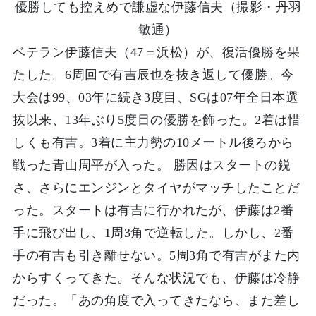
優勝しても控えめで謙虚な伊藤信夫（撮影・丹羽
敏通）
ベテラン伊藤信夫（47＝浜松）が、復活優勝を果
たした。6周回で有吉辰也を抜き返して優勝。今
大会は99、03年に続き3度目、SGは07年全日本選
抜以来、13年ぶり5度目の優勝を飾った。2着は惜
しくも有吉。3着に主力勢の10メートル後ろから
戦った青山周平が入った。 勝因はスタートの鋭
さ、さらにエンジンとタイヤがマッチしたことだ
った。スタートは有吉に行かれたが、伊藤は2番
手に飛び出し、1周3角で逆転した。しかし、2番
手の有吉も引き離せない。5周3角で有吉がまた内
からすくってきた。そんな状況でも、伊藤は冷静
だった。「あの角度で入ってきたなら、また差し