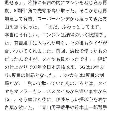
返せる」。冷静に有吉の内にマシンをねじ込み再
度、6周回1角で先頭を奪い取った。そこからは再
加速して有吉、スーパーハンデから追ってきた青
山を振り切った。 「まだ、ふわっとしてます。
本当にうれしい。エンジンは納得のいく状態でし
た。有吉選手に入られた時も、その後もタイヤが
食いついてくれました。前回、浜松で使ったもの
だったんですが、タイヤも良かったです」。絶好
の仕上がりで07年全日本選抜以来、SGは13年ぶ
り5度目の制覇となった。 この大会は3度目の制
覇だが、「勢いで取っていたあのころとは、タイ
ヤもマフラーもレーススタイルから違いますから
ね」。そう続けた後に、伊藤らしい探求心を表す
言葉が続いた。「青山周平選手や鈴木圭一郎選手