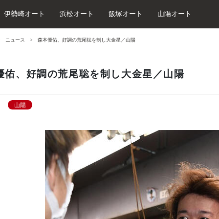
伊勢崎オート
浜松オート
飯塚オート
山陽オート
ニュース
森本優佑、好調の荒尾聡を制し大金星／山陽
優佑、好調の荒尾聡を制し大金星／山陽
山陽