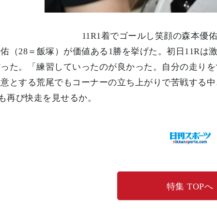
11R1着でゴールし笑顔の森本優
佑（28＝飯塚）が価値ある1勝を挙げた。初日11R
だった。「練習していったのが良かった。自分の走りを
得意とする荒尾でもコーナーの立ち上がりで苦戦する中
Rも再び快走を見せるか。
特集 TOPへ