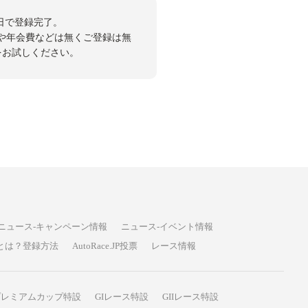
日で登録完了。
や年会費などは無くご登録は無
投票をお試しください。
ニュース-キャンペーン情報
ニュース-イベント情報
P投票とは？登録方法
AutoRace.JP投票
レース情報
プレミアムカップ特設
GIレース特設
GIIレース特設