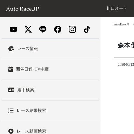
川口オート
AutoRace.JP
森本
レース情報
2020/06/13
開催日程･TV中継
選手検索
レース結果検索
レース動画検索