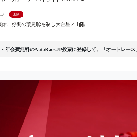
/13
山陽
優佑、好調の荒尾聡を制し大金星／山陽
・年会費無料のAutoRace.JP投票に登録して、「オートレー