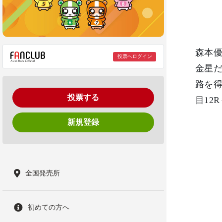
森本優
投票へログイン
金星
路を
投票する
目12
新規登録
全国発売所
初めての方へ