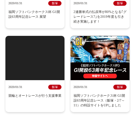
2020/01/31
飯塚
2020/01/31
飯塚
福岡ソフトバンクホークス杯 G1開
2連勝単式の払戻率が80%となる｢グ
設63周年記念レース 展望
レードレース7｣を2019年度も引き
続き実施します！
2020/01/31
飯塚
2020/01/31
飯塚
競輪とオートレースが行う支援事業
福岡ソフトバンクホークス杯 G1開
設63周年記念レース（飯塚・2/7～
11）の特設サイトをUPしました