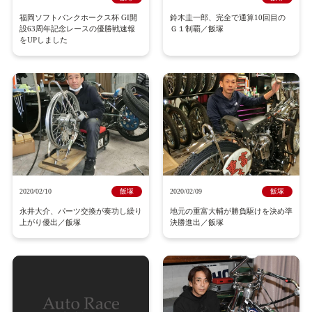
福岡ソフトバンクホークス杯 GI開
鈴木圭一郎、完全で通算10回目の
設63周年記念レースの優勝戦速報
Ｇ１制覇／飯塚
をUPしました
2020/02/10
飯塚
2020/02/09
飯塚
永井大介、パーツ交換が奏功し繰り
地元の重富大輔が勝負駆けを決め準
上がり優出／飯塚
決勝進出／飯塚