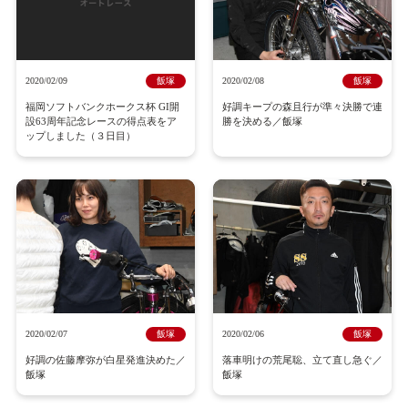
2020/02/09
飯塚
2020/02/08
飯塚
福岡ソフトバンクホークス杯 GI開
好調キープの森且行が準々決勝で連
設63周年記念レースの得点表をア
勝を決める／飯塚
ップしました（３日目）
2020/02/07
飯塚
2020/02/06
飯塚
好調の佐藤摩弥が白星発進決めた／
落車明けの荒尾聡、立て直し急ぐ／
飯塚
飯塚