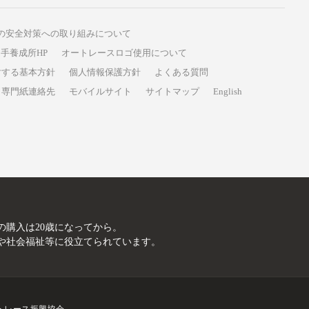
の安全対策への取り組みについて
手養成所HP
オートレースロゴ使用について
対する基本方針
個人情報保護方針
よくある質問
専門紙連絡先
モバイルサイト
サイトマップ
English
A
の購入は20歳になってから。
や社会福祉等に役立てられています。