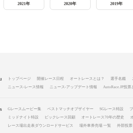
2021年
2020年
2019年
u
トップページ
開催レース日程
オートレースとは？
選手名鑑
ニュース-レース情報
ニュース-アップデート情報
AutoRace.J
s
Gレースムービー集
ベストマッチオブザイヤー
SGレース特設
ミッドナイト特設
ビックレース回顧
オートレース70年の歴史
レース場出走表ダウンロードサービス
場外車券売場 一覧
外部投票