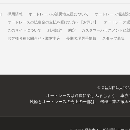
t
採用情報
オートレースの被災地支援について
オートレース場施設
オートレースの払戻金の支払を受けた方へ【お願い】
オートレース選
このサイトについて
利用規約
約定
カスタマーハラスメントに
お客様各種お問合せ・取材申込
長期欠場選手情報
スタッフ募集
© 公益財団法人JK
オートレースは適度に楽しみましょう。
車券
競輪とオートレースの売上の一部は、
機械工業の振興