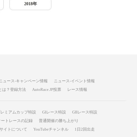
2018年
ニュース-キャンペーン情報
ニュース-イベント情報
P投票とは？登録方法
AutoRace.JP投票
レース情報
プレミアムカップ特設
GIレース特設
GIIレース特設
オートレースの記録
普通開催の勝ち上がり
サイトについて
YouTubeチャンネル
1日2回出走