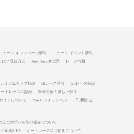
ニュース-キャンペーン情報
ニュース-イベント情報
P投票とは？登録方法
AutoRace.JP投票
レース情報
プレミアムカップ特設
GIレース特設
GIIレース特設
オートレースの記録
普通開催の勝ち上がり
サイトについて
YouTubeチャンネル
1日2回出走
の安全対策への取り組みについて
手養成所HP
オートレースロゴ使用について