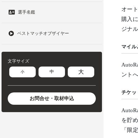
オート
選手名鑑
購入
ジナ
ベストマッチオブザイヤー
マイル
文字サイズ
Aut
大
中
小
ント
チケッ
お問合せ・取材申込
Aut
を貯
「限