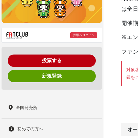
は全日
開催期
投票へログイン
※エ
ファ
投票する
対象
新規登録
録を
全国発売所
初めての方へ
オー