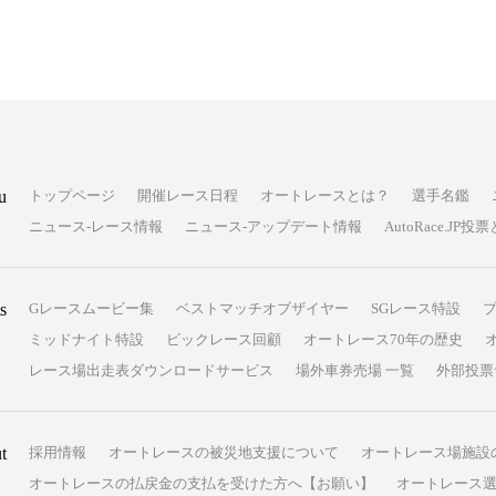
u
トップページ
開催レース日程
オートレースとは？
選手名鑑
ニュース-レース情報
ニュース-アップデート情報
AutoRace.J
s
Gレースムービー集
ベストマッチオブザイヤー
SGレース特設
ミッドナイト特設
ビックレース回顧
オートレース70年の歴史
レース場出走表ダウンロードサービス
場外車券売場 一覧
外部投票
t
採用情報
オートレースの被災地支援について
オートレース場施設
オートレースの払戻金の支払を受けた方へ【お願い】
オートレース選