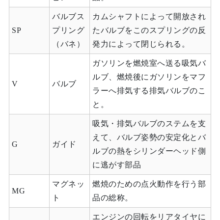
バルブス
カムシャフトによって開放され
SP
プリング
たバルブをこのスプリングの反
（バネ）
発力によって閉じられる。
ガソリンを燃焼室へ送る吸気バ
ルブ、燃焼後にガソリンをマフ
V
バルブ
ラーへ排気する排気バルブのこ
と。
吸気・排気バルブのステムを支
えて、バルブ姿勢の安定化とバ
G
ガイド
ルブの熱をシリンダーヘッド側
に逃がす部品
マグネッ
燃焼のための点火動作を行う部
MG
ト
品の総称。
エンジンの回転をリアタイヤに