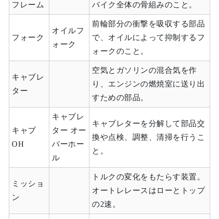
フレーム
バイク全体の骨組みのこと。
前輪部分の衝撃を吸収する部品
オイルフ
フォーク
で、オイルによって抑制するフ
ォーク
ォークのこと。
空気とガソリンの混合気を作
キャブレ
り、エンジンの燃焼室に送り出
ター
すための部品。
キャブレ
キャブレターを分解して部品交
キャブ
ター オー
換や点検、調整、清掃を行うこ
OH
バーホー
と。
ル
トルクの変化をもたらす装置。
ミッショ
オートレレースはローとトップ
ン
の2速。