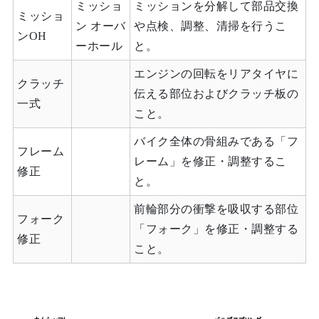
ミッショ
ミッションを分解して部品交換
ミッショ
ン オーバ
や点検、調整、清掃を行うこ
ンOH
ーホール
と。
エンジンの回転をリアタイヤに
クラッチ
伝える部位およびクラッチ板の
一式
こと。
バイク全体の骨組みである「フ
フレーム
レーム」を修正・調整するこ
修正
と。
前輪部分の衝撃を吸収する部位
フォーク
「フォーク」を修正・調整する
修正
こと。