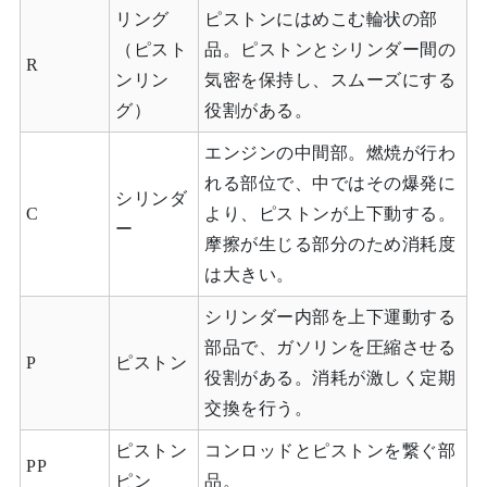
リング
ピストンにはめこむ輪状の部
（ピスト
品。ピストンとシリンダー間の
R
ンリン
気密を保持し、スムーズにする
グ）
役割がある。
エンジンの中間部。燃焼が行わ
れる部位で、中ではその爆発に
シリンダ
C
より、ピストンが上下動する。
ー
摩擦が生じる部分のため消耗度
は大きい。
シリンダー内部を上下運動する
部品で、ガソリンを圧縮させる
P
ピストン
役割がある。消耗が激しく定期
交換を行う。
ピストン
コンロッドとピストンを繋ぐ部
PP
ピン
品。