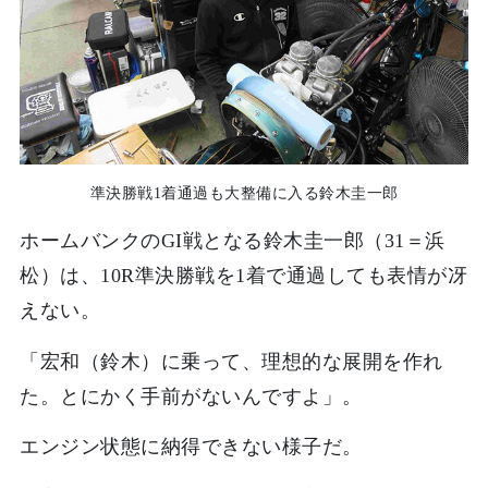
準決勝戦1着通過も大整備に入る鈴木圭一郎
ホームバンクのGI戦となる鈴木圭一郎（31＝浜
松）は、10R準決勝戦を1着で通過しても表情が冴
えない。
「宏和（鈴木）に乗って、理想的な展開を作れ
た。とにかく手前がないんですよ」。
エンジン状態に納得できない様子だ。