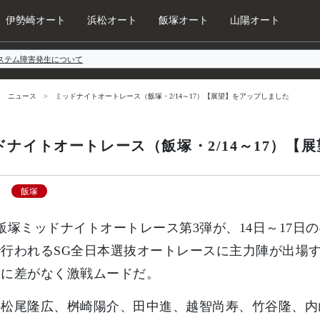
伊勢崎オート
浜松オート
飯塚オート
山陽オート
ステム障害発生について
ニュース
ミッドナイトオートレース（飯塚・2/14～17）【展望】をアップしました
ドナイトオートレース（飯塚・2/14～17）【
飯塚
飯塚ミッドナイトオートレース第3弾が、14日～17日
行われるSG全日本選抜オートレースに主力陣が出場
力に差がなく激戦ムードだ。
の松尾隆広、桝崎陽介、田中進、越智尚寿、竹谷隆、内