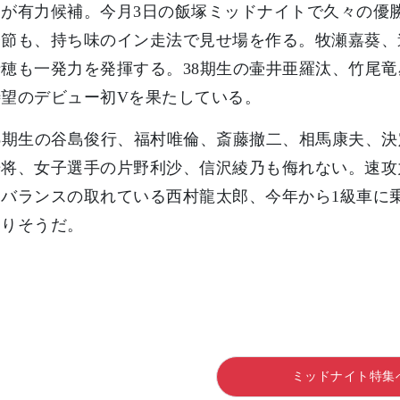
らが有力候補。今月3日の飯塚ミッドナイトで久々の優
今節も、持ち味のイン走法で見せ場を作る。牧瀬嘉葵、
穂も一発力を発揮する。38期生の壷井亜羅汰、竹尾
待望のデビュー初Vを果たしている。
5期生の谷島俊行、福村唯倫、斎藤撤二、相馬康夫、
光将、女子選手の片野利沙、信沢綾乃も侮れない。速攻
、バランスの取れている西村龍太郎、今年から1級車に
ありそうだ。
ミッドナイト特集