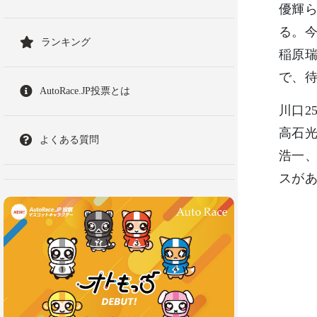
優輝
る。
ランキング
稲原瑞
で、
AutoRace.JP投票とは
川口2
高石
よくある質問
浩一
スが