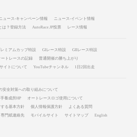
ニュース-キャンペーン情報
ニュース-イベント情報
P投票とは？登録方法
AutoRace.JP投票
レース情報
プレミアムカップ特設
GIレース特設
GIIレース特設
オートレースの記録
普通開催の勝ち上がり
サイトについて
YouTubeチャンネル
1日2回出走
の安全対策への取り組みについて
手養成所HP
オートレースロゴ使用について
対する基本方針
個人情報保護方針
よくある質問
専門紙連絡先
モバイルサイト
サイトマップ
English