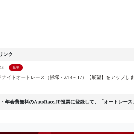
リンク
/13
飯塚
ドナイトオートレース（飯塚・2/14～17）【展望】をアップし
・年会費無料のAutoRace.JP投票に登録して、「オートレー