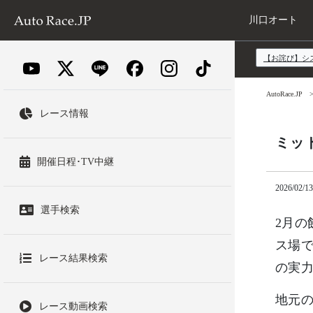
川口オート
【お詫び】シ
AutoRace.JP
レース情報
ミッ
開催日程･TV中継
2026/02/13
選手検索
2月の
ス場で
レース結果検索
の実
地元
レース動画検索