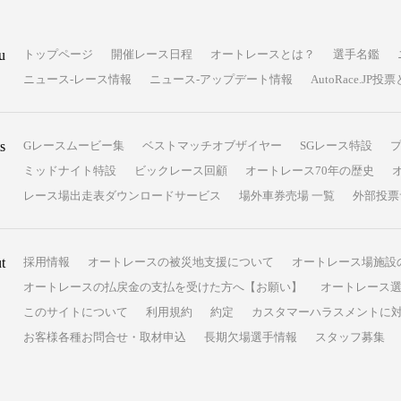
u
トップページ
開催レース日程
オートレースとは？
選手名鑑
ニュース-レース情報
ニュース-アップデート情報
AutoRace.J
s
Gレースムービー集
ベストマッチオブザイヤー
SGレース特設
ミッドナイト特設
ビックレース回顧
オートレース70年の歴史
レース場出走表ダウンロードサービス
場外車券売場 一覧
外部投票
t
採用情報
オートレースの被災地支援について
オートレース場施設
オートレースの払戻金の支払を受けた方へ【お願い】
オートレース選
このサイトについて
利用規約
約定
カスタマーハラスメントに
お客様各種お問合せ・取材申込
長期欠場選手情報
スタッフ募集