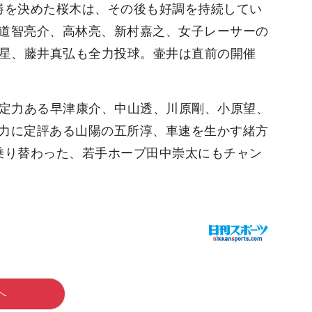
勝を決めた桜木は、その後も好調を持続してい
道智亮介、高林亮、新村嘉之、女子レーサーの
竜星、藤井真弘も全力投球。壷井は直前の開催
決定力ある早津康介、中山透、川原剛、小原望、
力に定評ある山陽の五所淳、車速を生かす緒方
乗り替わった、若手ホープ田中崇太にもチャン
へ