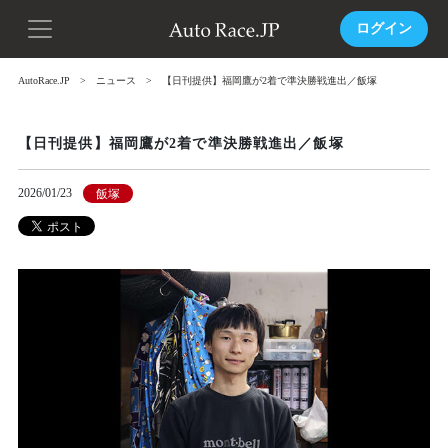
ログイン
AutoRace.JP
ニュース
【日刊提供】福岡鷹が2着で準決勝戦進出／飯塚
【日刊提供】福岡鷹が2着で準決勝戦進出／飯塚
2026/01/23
飯塚