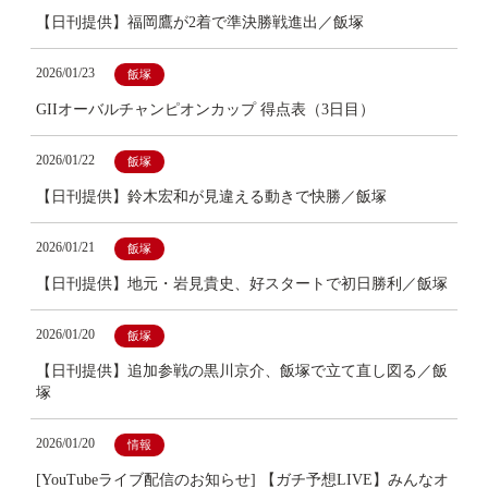
【日刊提供】福岡鷹が2着で準決勝戦進出／飯塚
2026/01/23
飯塚
GIIオーバルチャンピオンカップ 得点表（3日目）
2026/01/22
飯塚
【日刊提供】鈴木宏和が見違える動きで快勝／飯塚
2026/01/21
飯塚
【日刊提供】地元・岩見貴史、好スタートで初日勝利／飯塚
2026/01/20
飯塚
【日刊提供】追加参戦の黒川京介、飯塚で立て直し図る／飯
塚
2026/01/20
情報
[YouTubeライブ配信のお知らせ] 【ガチ予想LIVE】みんなオ