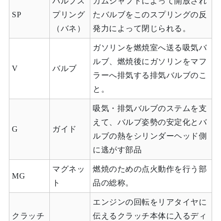
バルブス
カムシャフトによって開放され
SP
プリング
たバルブをこのスプリングの反
（バネ）
発力によって閉じられる。
ガソリンを燃焼室へ送る吸気バ
ルブ、燃焼後にガソリンをマフ
V
バルブ
ラーへ排気する排気バルブのこ
と。
吸気・排気バルブのステムを支
えて、バルブ姿勢の安定化とバ
G
ガイド
ルブの熱をシリンダーヘッド側
に逃がす部品
マグネッ
燃焼のための点火動作を行う部
MG
ト
品の総称。
エンジンの回転をリアタイヤに
クラッチ
伝えるクラッチ本体に入るディ