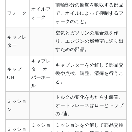
前輪部分の衝撃を吸収する部品
オイルフ
フォーク
で、オイルによって抑制するフ
ォーク
ォークのこと。
空気とガソリンの混合気を作
キャブレ
り、エンジンの燃焼室に送り出
ター
すための部品。
キャブレ
キャブレターを分解して部品交
キャブ
ター オー
換や点検、調整、清掃を行うこ
OH
バーホー
と。
ル
トルクの変化をもたらす装置。
ミッショ
オートレレースはローとトップ
ン
の2速。
ミッショ
ミッションを分解して部品交換
ミッショ