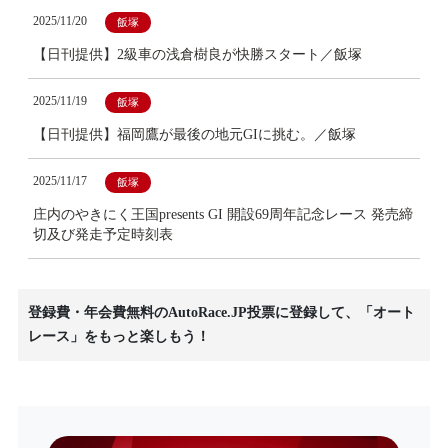
2025/11/20
飯塚
【日刊提供】2級車の浅倉樹良が快勝スタート／飯塚
2025/11/19
飯塚
【日刊提供】福岡鷹が最後の地元GIに挑む。／飯塚
2025/11/17
飯塚
庄内のやきにく王国presents GI 開設69周年記念レース 発売締
切及び発走予定時刻表
登録費・年会費無料のAutoRace.JP投票に登録して、「オート
レース」をもっと楽しもう！