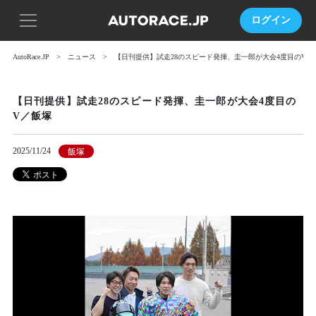
ログイン
AutoRace.JP
ニュース
【日刊提供】試走28のスピード発揮、圭一郎が大会4度目のV／
【日刊提供】試走28のスピード発揮、圭一郎が大会4度目の
V／飯塚
2025/11/24
飯塚