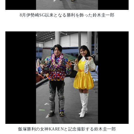
8月伊勢崎SG以来となる勝利を飾った鈴木圭一郎
飯塚勝利の女神KARENと記念撮影する鈴木圭一郎