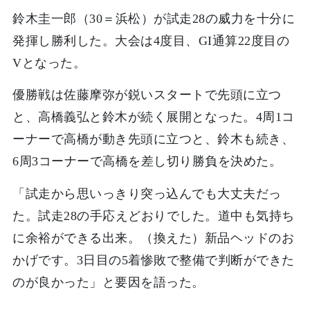
鈴木圭一郎（30＝浜松）が試走28の威力を十分に
発揮し勝利した。大会は4度目、GI通算22度目の
Vとなった。
優勝戦は佐藤摩弥が鋭いスタートで先頭に立つ
と、高橋義弘と鈴木が続く展開となった。4周1コ
ーナーで高橋が動き先頭に立つと、鈴木も続き、
6周3コーナーで高橋を差し切り勝負を決めた。
「試走から思いっきり突っ込んでも大丈夫だっ
た。試走28の手応えどおりでした。道中も気持ち
に余裕ができる出来。（換えた）新品ヘッドのお
かげです。3日目の5着惨敗で整備で判断ができた
のが良かった」と要因を語った。