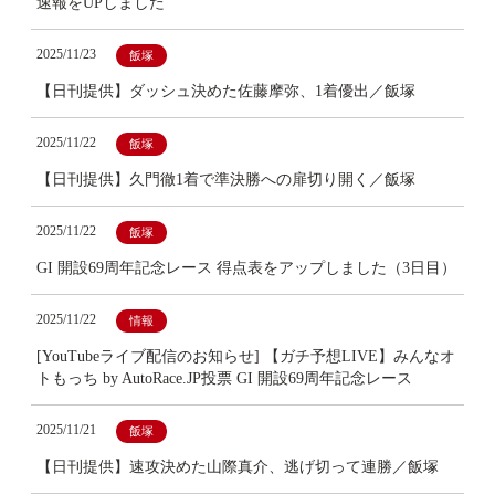
速報をUPしました
2025/11/23
飯塚
【日刊提供】ダッシュ決めた佐藤摩弥、1着優出／飯塚
2025/11/22
飯塚
【日刊提供】久門徹1着で準決勝への扉切り開く／飯塚
2025/11/22
飯塚
GI 開設69周年記念レース 得点表をアップしました（3日目）
2025/11/22
情報
[YouTubeライブ配信のお知らせ] 【ガチ予想LIVE】みんなオ
トもっち by AutoRace.JP投票 GI 開設69周年記念レース
2025/11/21
飯塚
【日刊提供】速攻決めた山際真介、逃げ切って連勝／飯塚