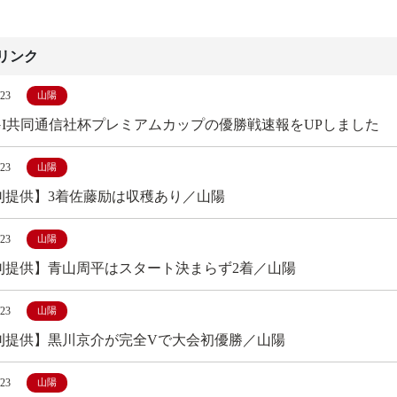
リンク
/23
山陽
GI共同通信社杯プレミアムカップの優勝戦速報をUPしました
/23
山陽
刊提供】3着佐藤励は収穫あり／山陽
/23
山陽
刊提供】青山周平はスタート決まらず2着／山陽
/23
山陽
刊提供】黒川京介が完全Vで大会初優勝／山陽
/23
山陽