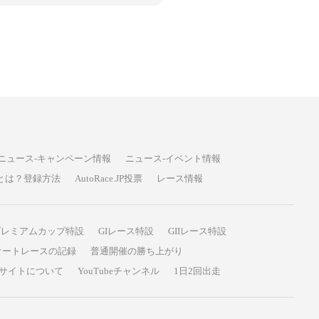
ニュース-キャンペーン情報
ニュース-イベント情報
P投票とは？登録方法
AutoRace.JP投票
レース情報
プレミアムカップ特設
GIレース特設
GIIレース特設
オートレースの記録
普通開催の勝ち上がり
サイトについて
YouTubeチャンネル
1日2回出走