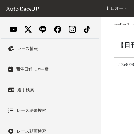
川口オート
AutoRace.JP
【日
レース情報
2025/09/20
開催日程･TV中継
選手検索
レース結果検索
レース動画検索