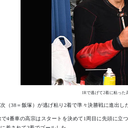
1Rで逃げて2着に粘った
次（38＝飯塚）が逃げ粘り2着で準々決勝戦に進出し
Rで4番車の高宗はスタートを決めて1周目に先頭に立
に差されて2着でゴールした。