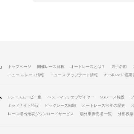
u
トップページ
開催レース日程
オートレースとは？
選手名鑑
ニュース-レース情報
ニュース-アップデート情報
AutoRace.J
s
Gレースムービー集
ベストマッチオブザイヤー
SGレース特設
ミッドナイト特設
ビックレース回顧
オートレース70年の歴史
レース場出走表ダウンロードサービス
場外車券売場 一覧
外部投票