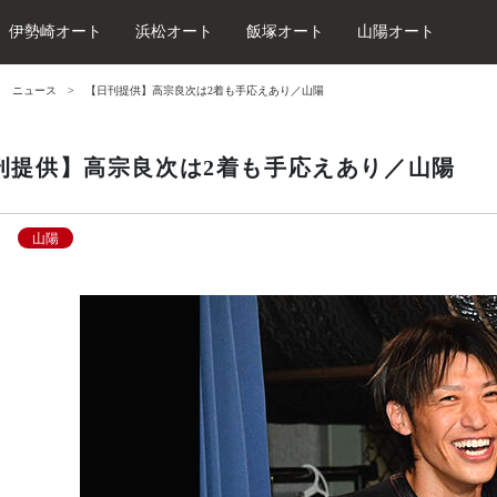
伊勢崎オート
浜松オート
飯塚オート
山陽オート
ニュース
【日刊提供】高宗良次は2着も手応えあり／山陽
刊提供】高宗良次は2着も手応えあり／山陽
山陽