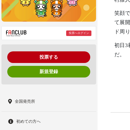
笑顔
て展
ド周
投票へログイン
初日3
だ。
投票する
新規登録
全国発売所
初めての方へ