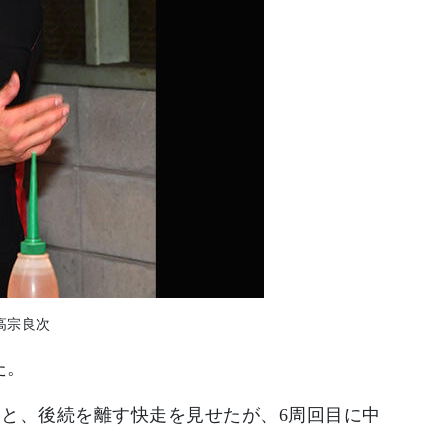
高宗良次
た。
つと、後続を離す快走を見せたが、6周回目に中