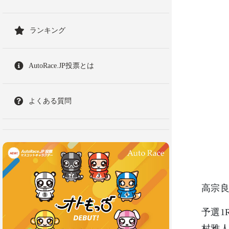
ランキング
AutoRace.JP投票とは
よくある質問
高宗良
予選1
村雅人