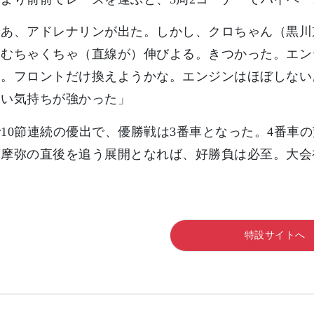
やあ、アドレナリンが出た。しかし、クロちゃん（黒川
もむちゃくちゃ（直線が）伸びよる。きつかった。エン
。フロントだけ換えようかな。エンジンはほぼしない
たい気持ちが強かった」
10節連続の優出で、優勝戦は3番車となった。4番車
藤摩弥の直後を追う展開となれば、好勝負は必至。大会
特設サイトへ