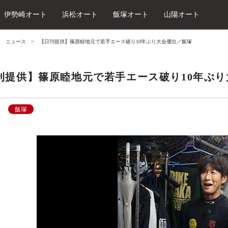
伊勢崎オート
浜松オート
飯塚オート
山陽オート
ニュース
【日刊提供】篠原睦地元で若手エース破り10年ぶり大会優出／飯塚
刊提供】篠原睦地元で若手エース破り10年ぶ
飯塚