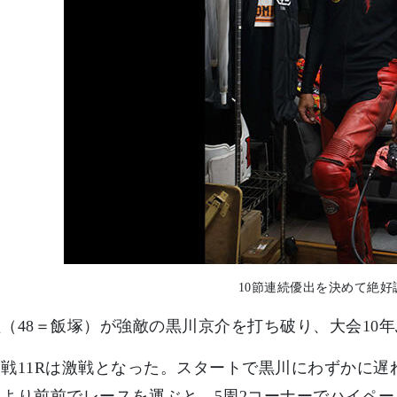
10節連続優出を決めて絶好
（48＝飯塚）が強敵の黒川京介を打ち破り、大会10
戦11Rは激戦となった。スタートで黒川にわずかに
より前前でレースを運ぶと、5周2コーナーでハイペ