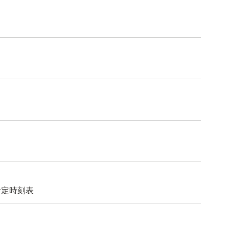
走予定時刻表