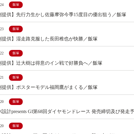
/24
飯塚
刊提供】先行力生かし佐藤摩弥今季15度目の優出狙う／飯塚
/23
飯塚
刊提供】湿走路克服した長田稚也が快勝／飯塚
/22
飯塚
刊提供】辻大樹は得意のイン戦で好勝負へ／飯塚
/21
飯塚
刊提供】ポスターモデル福岡鷹がまくる／飯塚
/20
飯塚
設計presents GI第68回ダイヤモンドレース 発売締切及び発
/20
飯塚