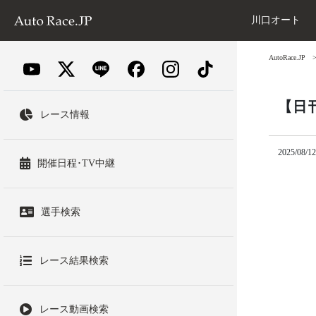
川口オート
AutoRace.JP
【日
レース情報
2025/08/12
開催日程･TV中継
選手検索
レース結果検索
レース動画検索