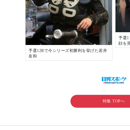
予選1
顔を
予選12Rで今シリーズ初勝利を挙げた若井
友和
特集 TOPへ