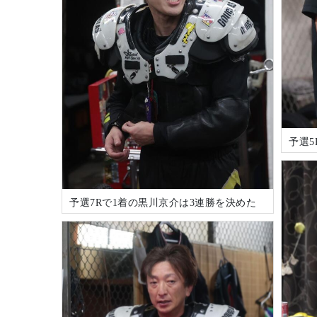
予選
予選7Rで1着の黒川京介は3連勝を決めた