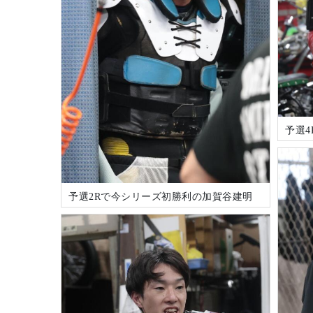
予選
予選2Rで今シリーズ初勝利の加賀谷建明