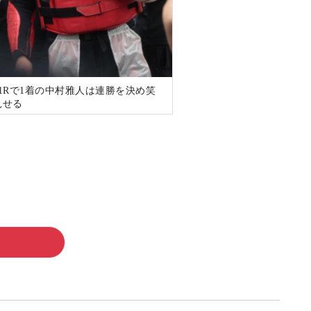
1Rで1着の中村雅人は連勝を決め笑
見せる