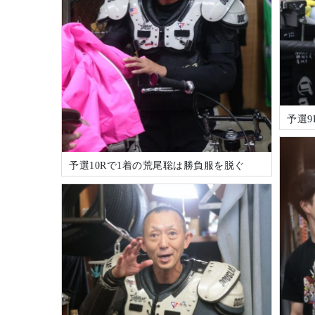
予選
予選10Rで1着の荒尾聡は勝負服を脱ぐ