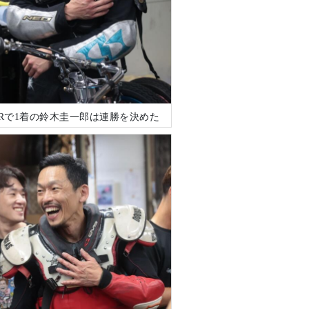
9Rで1着の鈴木圭一郎は連勝を決めた