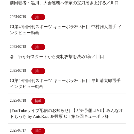
前回覇者・黒川、大会連覇へ伝家の宝刀磨き上げる／川口
2025/07/19
川口
GI第49回日刊スポーツ キューポラ杯 3日目 中村雅人選手 イ
ンタビュー動画
2025/07/18
川口
森且行が好スタートから先制攻撃を決め1着／川口
2025/07/18
川口
GI第49回日刊スポーツ キューポラ杯 2日目 早川清太郎選手
インタビュー動画
2025/07/18
情報
[YouTubeライブ配信のお知らせ] 【ガチ予想LIVE】みんなオ
トもっち by AutoRace.JP投票 GⅠ第49回キューポラ杯
2025/07/17
川口