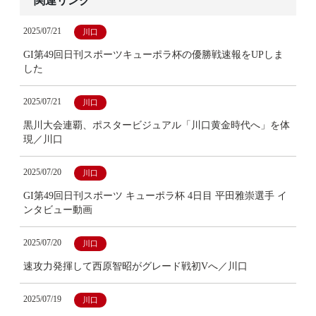
関連リンク
2025/07/21
川口
GI第49回日刊スポーツキューポラ杯の優勝戦速報をUPしま
した
2025/07/21
川口
黒川大会連覇、ポスタービジュアル「川口黄金時代へ」を体
現／川口
2025/07/20
川口
GI第49回日刊スポーツ キューポラ杯 4日目 平田雅崇選手 イ
ンタビュー動画
2025/07/20
川口
速攻力発揮して西原智昭がグレード戦初Vへ／川口
2025/07/19
川口