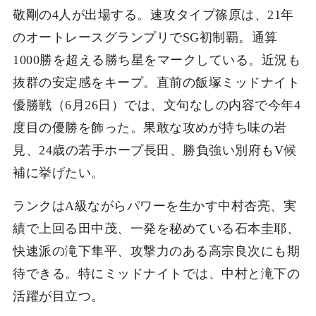
敬剛の4人が出場する。速攻タイプ篠原は、21年
のオートレースグランプリでSG初制覇。通算
1000勝を超える勝ち星をマークしている。近況も
抜群の安定感をキープ。直前の飯塚ミッドナイト
優勝戦（6月26日）では、文句なしの内容で今年4
度目の優勝を飾った。果敢な攻めが持ち味の岩
見、24歳の若手ホープ長田、勝負強い別府もV候
補に挙げたい。
ランクはA級ながらパワーを生かす中村杏亮、実
績で上回る田中茂、一発を秘めている石本圭耶、
快速派の滝下隼平、攻撃力のある高宗良次にも期
待できる。特にミッドナイトでは、中村と滝下の
活躍が目立つ。