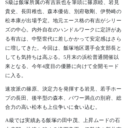
S級は飯塚所属の有吉辰也を筆頭に篠原睦、岩見
貴史、長田稚也、森本優佑、別府敬剛、伊勢崎の
松本康が出場予定。地元エース格の有吉がシリー
ズの中心。内外自在のハンドルワークに定評があ
る有吉は、中堅世代に差しかかって安定感はさら
に増してきた。今回は、飯塚地区選手会支部長と
しても気持ちは高ぶる。5月末の浜松普通開催以
来となる、今年4度目の優勝に向けて全開モード
に入る。
速攻派の篠原、決定力を発揮する岩見、若手ホー
プの長田、後半型の森本、パワー満点の別府、総
合力の高い松本も上位争いに食い込む。
A級では実績ある飯塚の田中茂、上昇ムードの石