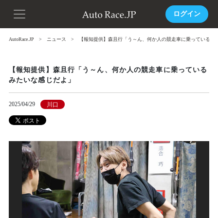
ログイン
AutoRace.JP
ニュース
【報知提供】森且行「う～ん、何か人の競走車に乗っているみ
【報知提供】森且行「う～ん、何か人の競走車に乗っている
みたいな感じだよ」
2025/04/29
川口