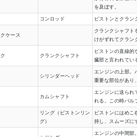
を及ぼす。
ド
コンロッド
ピストンとクラン
クランクシャフト
ンクケース
けがずれてクラン
ピストンの直線的
ンク
クランクシャフト
臓部と言われてい
エンジンの上部。
ド
シリンダーヘッド
重要な部位があり
エンジンに送られ
カムシャフト
れる。この時バル
リング（ピストンリン
ピストンにはめこ
グ）
持し、スムーズに
エンジンの中間部