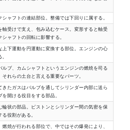
クシャフトの連結部位。整備では下回りに属する。
を軸受けで支え、包み込むケース。変形すると軸受
クシャフトの回転に影響する。
な上下運動を円運動に変換する部位。エンジンの心
る。
バルブ、カムシャフトというエンジンの燃焼を司る
、それらの土台と言える重要なパーツ。
てきたガスはバルブを通してシリンダー内部に送ら
ブを開ける役目をする部品。
む輪状の部品。ピストンとシリンダー間の気密を保
する役割がある。
。燃焼が行われる部位で、中ではその爆発により、