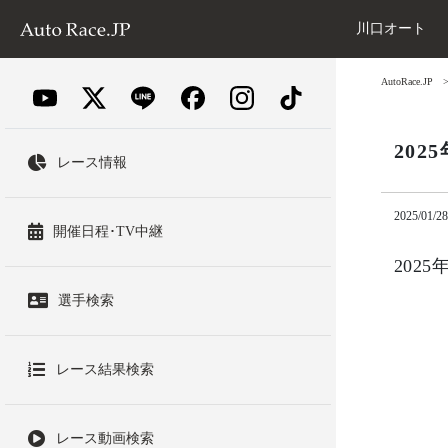
川口オート
AutoRace.JP
202
レース情報
2025/01/28
開催日程･TV中継
202
選手検索
レース結果検索
レース動画検索