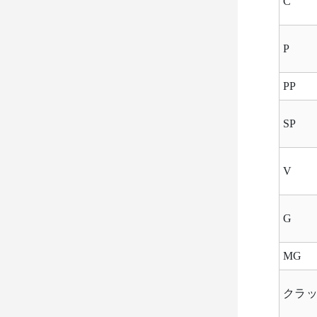
C
P
PP
SP
V
G
MG
クラ