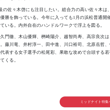
級の佐々木啓にも注目したい。総合力の高い佐々木は、
優勝を飾っている。今年に入っても1月の浜松普通開
している。内外自在のハンドルワークで浮上を図る。
の久門徹、木山優輝、桝崎陽介、越智尚寿、高宗良次は
む。藤川竜、井村淳一、田中進、川口裕司、北原岳哲、
を代表する女子選手の松尾彩、果敢な攻めで台頭する若
ってくる。
ミッドナイト特集