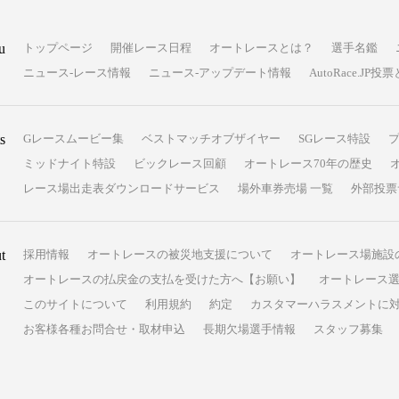
u
トップページ
開催レース日程
オートレースとは？
選手名鑑
ニュース-レース情報
ニュース-アップデート情報
AutoRace.J
s
Gレースムービー集
ベストマッチオブザイヤー
SGレース特設
ミッドナイト特設
ビックレース回顧
オートレース70年の歴史
レース場出走表ダウンロードサービス
場外車券売場 一覧
外部投票
t
採用情報
オートレースの被災地支援について
オートレース場施設
オートレースの払戻金の支払を受けた方へ【お願い】
オートレース選
このサイトについて
利用規約
約定
カスタマーハラスメントに
お客様各種お問合せ・取材申込
長期欠場選手情報
スタッフ募集