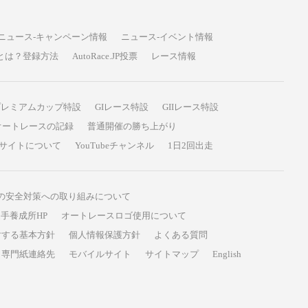
ニュース-キャンペーン情報
ニュース-イベント情報
P投票とは？登録方法
AutoRace.JP投票
レース情報
プレミアムカップ特設
GIレース特設
GIIレース特設
オートレースの記録
普通開催の勝ち上がり
サイトについて
YouTubeチャンネル
1日2回出走
の安全対策への取り組みについて
手養成所HP
オートレースロゴ使用について
対する基本方針
個人情報保護方針
よくある質問
専門紙連絡先
モバイルサイト
サイトマップ
English