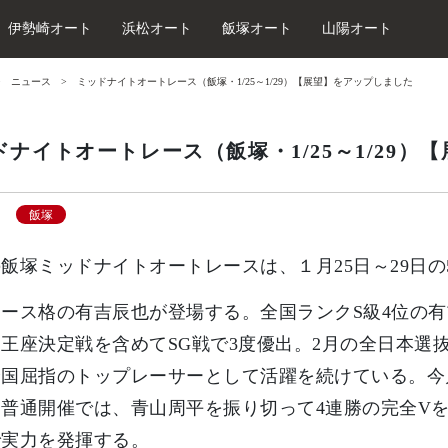
伊勢崎オート
浜松オート
飯塚オート
山陽オート
ニュース
ミッドナイトオートレース（飯塚・1/25～1/29）【展望】をアップしました
ドナイトオートレース（飯塚・1/25～1/29）
飯塚
飯塚ミッドナイトオートレースは、１月25日～29日
ース格の有吉辰也が登場する。全国ランクS級4位の
王座決定戦を含めてSG戦で3度優出。2月の全日本選
国屈指のトップレーサーとして活躍を続けている。今
普通開催では、青山周平を振り切って4連勝の完全V
で実力を発揮する。