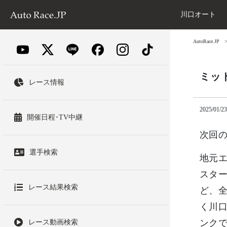
川口オート
AutoRace.JP
ミッ
レース情報
2025/01/23
開催日程･TV中継
次回の
選手検索
地元エ
スター
レース結果検索
ど、全
く川口
ンク
レース動画検索