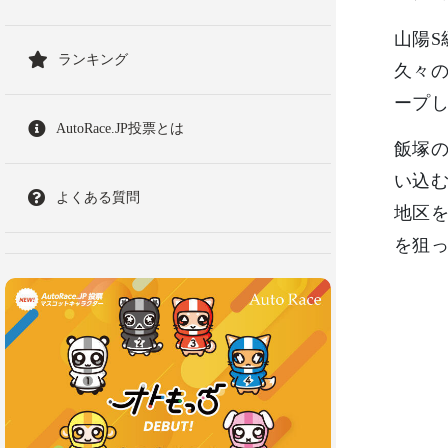
山陽S
ランキング
久々の
ープ
AutoRace.JP投票とは
飯塚
い込
よくある質問
地区
を狙