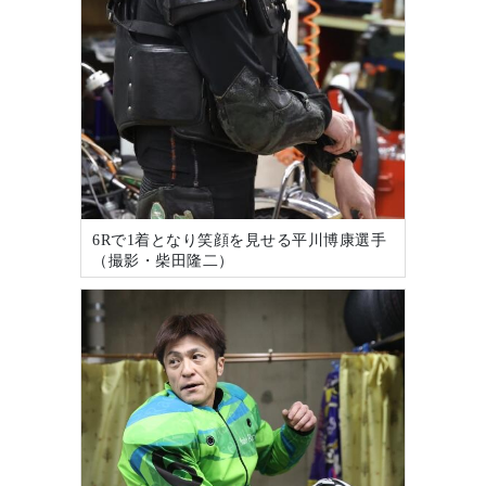
6Rで1着となり笑顔を見せる平川博康選手
（撮影・柴田隆二）