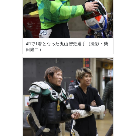
4Rで1着となった丸山智史選手（撮影・柴
田隆二）