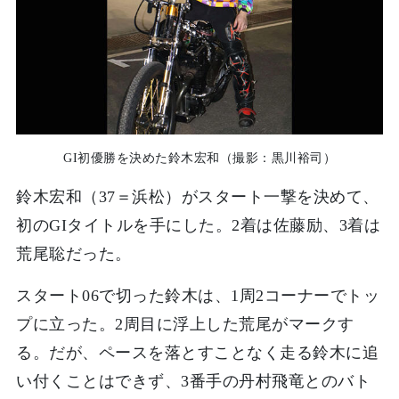
GI初優勝を決めた鈴木宏和（撮影：黒川裕司）
鈴木宏和（37＝浜松）がスタート一撃を決めて、
初のGIタイトルを手にした。2着は佐藤励、3着は
荒尾聡だった。
スタート06で切った鈴木は、1周2コーナーでトッ
プに立った。2周目に浮上した荒尾がマークす
る。だが、ペースを落とすことなく走る鈴木に追
い付くことはできず、3番手の丹村飛竜とのバト