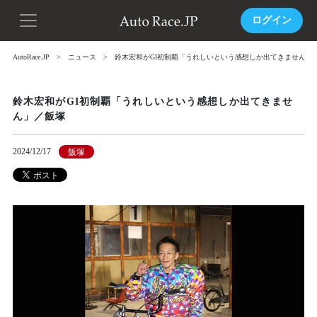
ログイン
AutoRace.JP
ニュース
鈴木宏和がGI初制覇「うれしいという感想しか出てきません」
鈴木宏和がGI初制覇「うれしいという感想しか出てきませ
ん」／飯塚
2024/12/17
飯塚