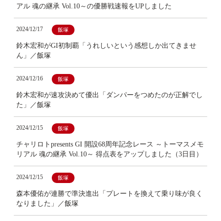
アル 魂の継承 Vol.10～の優勝戦速報をUPしました
2024/12/17
飯塚
鈴木宏和がGI初制覇「うれしいという感想しか出てきませ
ん」／飯塚
2024/12/16
飯塚
鈴木宏和が速攻決めて優出「ダンパーをつめたのが正解でし
た」／飯塚
2024/12/15
飯塚
チャリロトpresents GI 開設68周年記念レース ～トーマスメモ
リアル 魂の継承 Vol.10～ 得点表をアップしました（3日目）
2024/12/15
飯塚
森本優佑が連勝で準決進出「プレートを換えて乗り味が良く
なりました」／飯塚