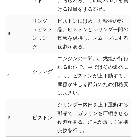
フト
に送られる。この時バルブを開
ける役目をする部品。
リング
ピストンにはめこむ輪状の部
（ピスト
品。ピストンとシリンダー間の
R
ンリン
気密を保持し、スムーズにする
グ）
役割がある。
エンジンの中間部。燃焼が行わ
れる部位で、中ではその爆発に
シリンダ
C
より、ピストンが上下動する。
ー
摩擦が生じる部分のため消耗度
は大きい。
シリンダー内部を上下運動する
部品で、ガソリンを圧縮させる
P
ピストン
役割がある。消耗が激しく定期
交換を行う。