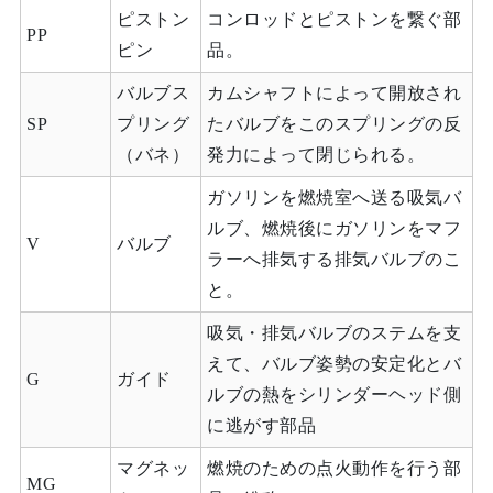
ピストン
コンロッドとピストンを繋ぐ部
PP
ピン
品。
バルブス
カムシャフトによって開放され
SP
プリング
たバルブをこのスプリングの反
（バネ）
発力によって閉じられる。
ガソリンを燃焼室へ送る吸気バ
ルブ、燃焼後にガソリンをマフ
V
バルブ
ラーへ排気する排気バルブのこ
と。
吸気・排気バルブのステムを支
えて、バルブ姿勢の安定化とバ
G
ガイド
ルブの熱をシリンダーヘッド側
に逃がす部品
マグネッ
燃焼のための点火動作を行う部
MG