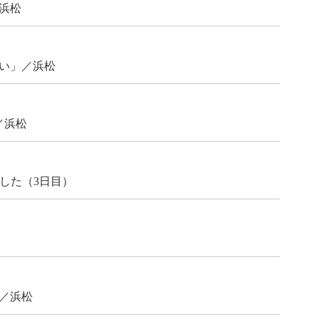
浜松
たい」／浜松
／浜松
ました（3日目）
／浜松