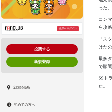
った
コンマ
ら攻
投票へログイン
「ス
けた
投票する
最多タ
新規登録
で順
SSト
た。
全国発売所
初めての方へ