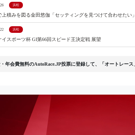
/26
浜松
で上積みを図る金田悠伽「セッティングを見つけて合わせたい
/22
浜松
イスポーツ杯 GI第66回スピード王決定戦 展望
・年会費無料のAutoRace.JP投票に登録して、「オートレー