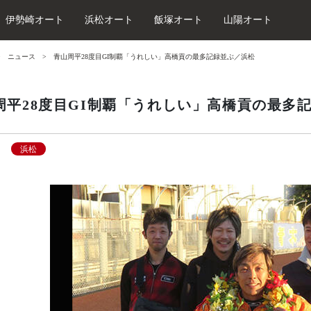
伊勢崎オート
浜松オート
飯塚オート
山陽オート
ニュース
青山周平28度目GI制覇「うれしい」高橋貢の最多記録並ぶ／浜松
周平28度目GI制覇「うれしい」高橋貢の最多
浜松