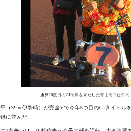
通算28度目のGI制覇を果たした青山周平は仲
平（39＝伊勢崎）が完全Vで今年5つ目のGIタイトル
記録に並んだ。
の2着争いは、伊藤信夫が金子大輔を逆転。大会連覇