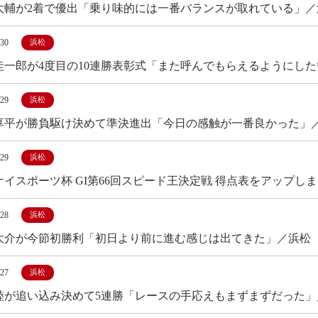
大輔が2着で優出「乗り味的には一番バランスが取れている」／
/30
浜松
圭一郎が4度目の10連勝表彰式「また呼んでもらえるようにし
/29
浜松
享平が勝負駆け決めて準決進出「今日の感触が一番良かった」
/29
浜松
ケイスポーツ杯 GI第66回スピード王決定戦 得点表をアップし
/28
浜松
大介が今節初勝利「初日より前に進む感じは出てきた」／浜松
/27
浜松
睦が追い込み決めて5連勝「レースの手応えもまずまずだった」