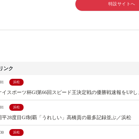
特設サイトへ
リンク
/01
浜松
ケイスポーツ杯GI第66回スピード王決定戦の優勝戦速報をUPし
/01
浜松
周平28度目GI制覇「うれしい」高橋貢の最多記録並ぶ／浜松
/30
浜松