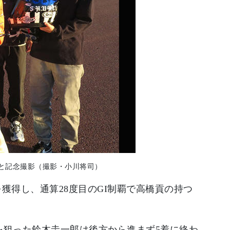
間と記念撮影（撮影・小川将司）
を獲得し、通算28度目のGI制覇で高橋貢の持つ
を狙った鈴木圭一郎は後方から進まず5着に終わ