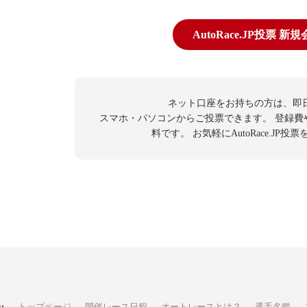
AutoRace.JP投票 新
ネット口座をお持ちの方は、即
スマホ・パソコンからご投票できます。
登録費
料です。
お気軽にAutoRace.JP
トップページ
開催レース日程
オートレースとは？
選手名鑑