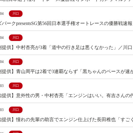
/04
川口
パークpresentsSG第56回日本選手権オートレースの優勝戦速
/04
川口
刊提供】中村杏亮が3着「道中の行き足は悪くなかった」／川口
/04
川口
刊提供】青山周平は2着で3連覇ならず「黒ちゃんのペースが速
/03
川口
知提供】意外性の男・中村杏亮「エンジンはいい。有吉さんの代
/03
川口
知提供】憧れの先輩の助言でエンジン仕上げた長田稚也「すごく