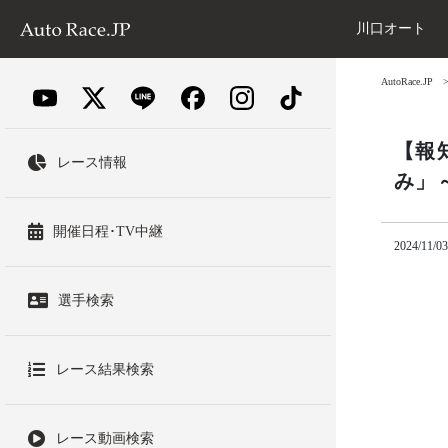
川口オート
AutoRace.JP
【報
レース情報
み」
開催日程･TV中継
2024/11/03
選手検索
レース結果検索
レース動画検索