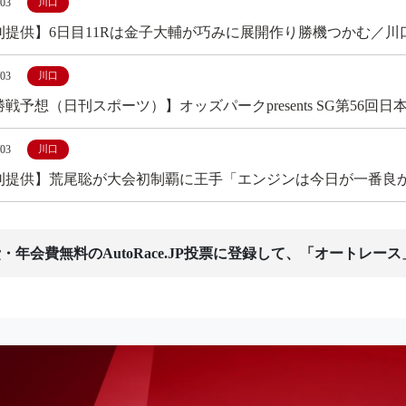
/03
川口
刊提供】6日目11Rは金子大輔が巧みに展開作り勝機つかむ／川
/03
川口
戦予想（日刊スポーツ）】オッズパークpresents SG第56回
/03
川口
刊提供】荒尾聡が大会初制覇に王手「エンジンは今日が一番良
・年会費無料のAutoRace.JP投票に登録して、「オートレー