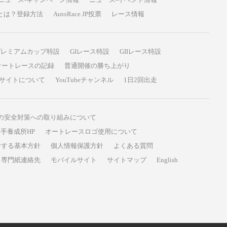
P投票とは？登録方法
AutoRace.JP投票
レース情報
プレミアムカップ特設
GIレース特設
GIIレース特設
オートレースの記録
普通開催の勝ち上がり
サイトについて
YouTubeチャンネル
1日2回出走
の安全対策への取り組みについて
手養成所HP
オートレースロゴ使用について
対する基本方針
個人情報保護方針
よくある質問
専門紙連絡先
モバイルサイト
サイトマップ
English