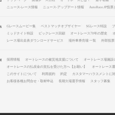
u
ニュース-レース情報
ニュース-アップデート情報
AutoRace.J
s
Gレースムービー集
ベストマッチオブザイヤー
SGレース特設
ミッドナイト特設
ビックレース回顧
オートレース70年の歴史
レース場出走表ダウンロードサービス
場外車券売場 一覧
外部投票
t
採用情報
オートレースの被災地支援について
オートレース場施設
オートレースの払戻金の支払を受けた方へ【お願い】
オートレース選
このサイトについて
利用規約
約定
カスタマーハラスメントに
お客様各種お問合せ・取材申込
長期欠場選手情報
スタッフ募集