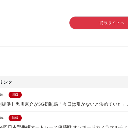
特設サイトへ
リンク
/04
川口
刊提供】黒川京介がSG初制覇「今日は引かないと決めていた」
/04
情報
第56回日本選手権オートレース優勝戦 オンボードカメラマルチ