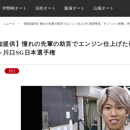
伊勢崎オート
浜松オート
飯塚オート
山陽オート
ニュース
【報知提供】憧れの先輩の助言でエンジン仕上げた長田稚也「すごくいい状態。本
知提供】憧れの先輩の助言でエンジン仕上げた
～川口SG日本選手権
川口