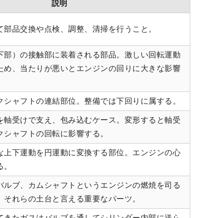
説明
て部品交換や点検、調整、清掃を行うこと。
下部）の接触部に装着される部品。激しい回転運動
ため、当たりが悪いとエンジンの回りに大きな影響
クシャフトの連結部位。整備では下回りに属する。
を軸受けで支え、包み込むケース。変形すると軸受
クシャフトの回転に影響する。
な上下運動を円運動に変換する部位。エンジンの心
る。
バルブ、カムシャフトというエンジンの燃焼を司る
、それらの土台と言える重要なパーツ。
てきたガスはバルブを通してシリンダー内部に送ら