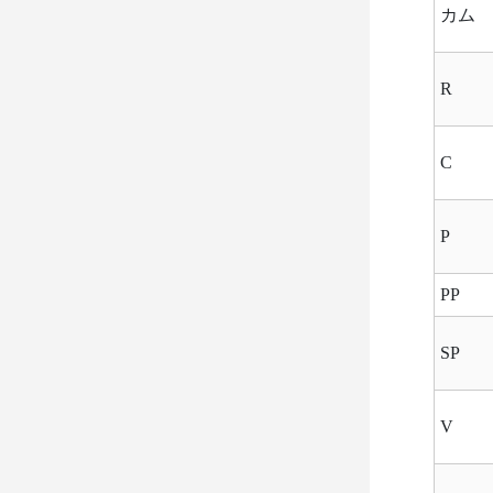
カム
R
C
P
PP
SP
V