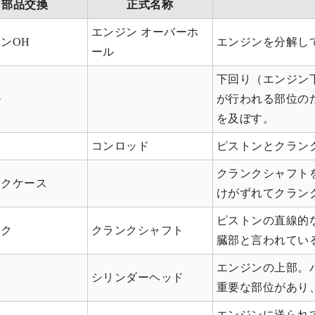
部品交換
正式名称
エンジン オーバーホ
ンOH
エンジンを分解し
ール
下回り（エンジン
ル
が行われる部位の
を及ぼす。
ド
コンロッド
ピストンとクラン
クランクシャフト
ンクケース
けがずれてクラン
ピストンの直線的
ンク
クランクシャフト
臓部と言われてい
エンジンの上部。
ド
シリンダーヘッド
重要な部位があり
エンジンに送られ