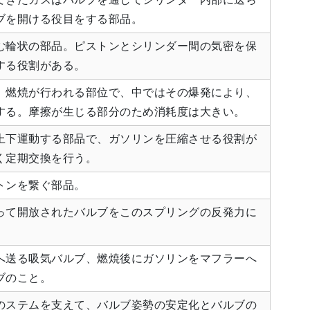
ブを開ける役目をする部品。
む輪状の部品。ピストンとシリンダー間の気密を保
する役割がある。
。燃焼が行われる部位で、中ではその爆発により、
する。摩擦が生じる部分のため消耗度は大きい。
上下運動する部品で、ガソリンを圧縮させる役割が
く定期交換を行う。
トンを繋ぐ部品。
って開放されたバルブをこのスプリングの反発力に
。
へ送る吸気バルブ、燃焼後にガソリンをマフラーへ
ブのこと。
のステムを支えて、バルブ姿勢の安定化とバルブの