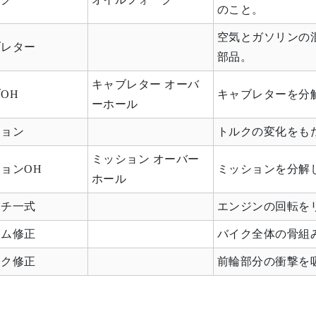
のこと。
空気とガソリンの
ブレター
部品。
キャブレター オーバ
OH
キャブレターを分
ーホール
ション
トルクの変化をも
ミッション オーバー
ョンOH
ミッションを分解
ホール
ッチ一式
エンジンの回転を
ーム修正
バイク全体の骨組
ーク修正
前輪部分の衝撃を