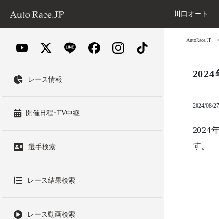
川口オート
AutoRace.JP
20
レース情報
2024/08/27
開催日程･TV中継
202
す。
選手検索
レース結果検索
レース動画検索