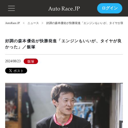
ログイン
AutoRace.JP
ニュース
好調の森本優佑が快勝発進「エンジンもいいが、タイヤが良か
好調の森本優佑が快勝発進「エンジンもいいが、タイヤが良
かった」／飯塚
2024/08/23
飯塚