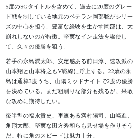
5度のSGタイトルを含めて、過去に20度のグレー
ド戦を制している地元のベテラン岡部聡がシリー
ズの中心を担う。豊富な経験を生かす岡部は、大
崩れしないのが特徴。堅実なイン走法を駆使し
て、久々の優勝を狙う。
若手の永島潤太郎、安定感ある前田淳、速攻派の
山本翔と山本将之もV戦線に浮上する。22歳の永
島は通算3度うち、山陽ミッドナイトで2度の優勝
を決めている。まだ粗削りな部分も残るが、果敢
な攻めに期待したい。
後半型の福永貴史、車速ある満村陽司、山崎進、
角翔太郎、堅実な田方秀和らも見せ場を作りそう
だ。特に角のスピードは魅力十分。