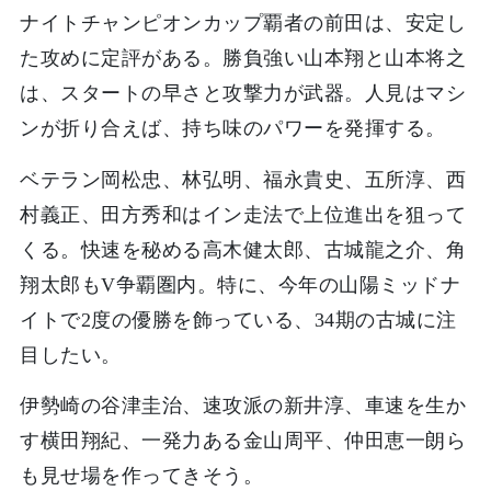
ナイトチャンピオンカップ覇者の前田は、安定し
た攻めに定評がある。勝負強い山本翔と山本将之
は、スタートの早さと攻撃力が武器。人見はマシ
ンが折り合えば、持ち味のパワーを発揮する。
ベテラン岡松忠、林弘明、福永貴史、五所淳、西
村義正、田方秀和はイン走法で上位進出を狙って
くる。快速を秘める高木健太郎、古城龍之介、角
翔太郎もV争覇圏内。特に、今年の山陽ミッドナ
イトで2度の優勝を飾っている、34期の古城に注
目したい。
伊勢崎の谷津圭治、速攻派の新井淳、車速を生か
す横田翔紀、一発力ある金山周平、仲田恵一朗ら
も見せ場を作ってきそう。