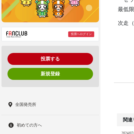
最低
次走（
投票へログイン
投票する
新規登録
全国発売所
関連
初めての方へ
2024/07