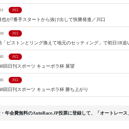
/11
川口
稚也が7番手スタートから抜け出して快勝発進／川口
/10
川口
励「ピストンとリング換えて地元のセッティング」で初日1R追
/05
川口
第48回日刊スポーツ キューポラ杯 展望
/05
川口
第48回日刊スポーツ キューポラ杯 勝ち上がり
・年会費無料のAutoRace.JP投票に登録して、「オートレー