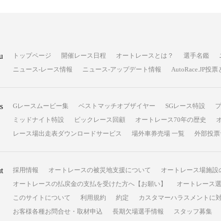
u
トップページ
開催レース日程
オートレースとは？
選手名鑑
ニュース-レース情報
ニュース-アップデート情報
AutoRace.J
s
Gレースムービー集
ベストマッチオブザイヤー
SGレース特設
ミッドナイト特設
ビックレース回顧
オートレース70年の歴史
レース場出走表ダウンロードサービス
場外車券売場 一覧
外部投票
t
採用情報
オートレースの被災地支援について
オートレース場施設
オートレースの払戻金の支払を受けた方へ【お願い】
オートレース選
このサイトについて
利用規約
約定
カスタマーハラスメントに
お客様各種お問合せ・取材申込
長期欠場選手情報
スタッフ募集