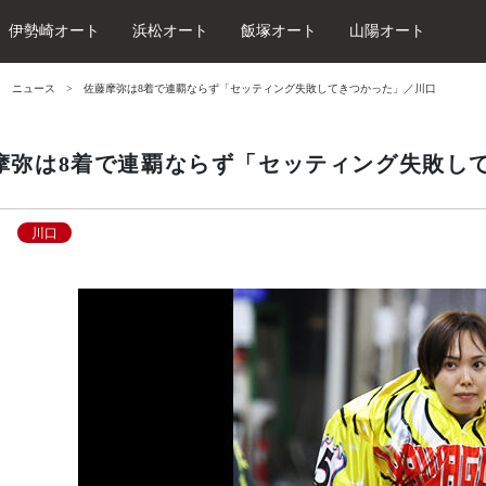
伊勢崎オート
浜松オート
飯塚オート
山陽オート
ニュース
佐藤摩弥は8着で連覇ならず「セッティング失敗してきつかった」／川口
摩弥は8着で連覇ならず「セッティング失敗し
川口