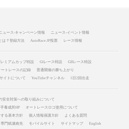
ニュース-キャンペーン情報
ニュース-イベント情報
P投票とは？登録方法
AutoRace.JP投票
レース情報
プレミアムカップ特設
GIレース特設
GIIレース特設
オートレースの記録
普通開催の勝ち上がり
サイトについて
YouTubeチャンネル
1日2回出走
の安全対策への取り組みについて
手養成所HP
オートレースロゴ使用について
対する基本方針
個人情報保護方針
よくある質問
専門紙連絡先
モバイルサイト
サイトマップ
English