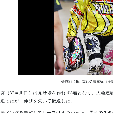
優勝戦12Rに臨む佐藤摩弥（撮
弥（32＝川口）は見せ場を作れず8着となり、大会連
を追ったが、伸びを欠いて後退した。
ッティングを失敗してレースはきつかった。周りのスタ