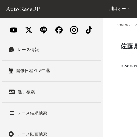
川口オート
AutoRace.JP
佐藤
レース情報
2024/07/15
開催日程･TV中継
選手検索
レース結果検索
レース動画検索