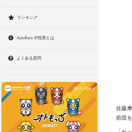
ランキング
AutoRace.JP投票とは
よくある質問
佐藤摩
前団
「セ