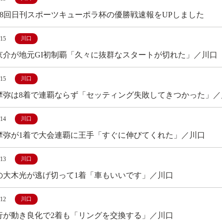
第48回日刊スポーツキューポラ杯の優勝戦速報をUPしました
/15
川口
京介が地元GI初制覇「久々に抜群なスタートが切れた」／川口
/15
川口
摩弥は8着で連覇ならず「セッティング失敗してきつかった」／
/14
川口
摩弥が1着で大会連覇に王手「すぐに伸びてくれた」／川口
/13
川口
の大木光が逃げ切って1着「車もいいです」／川口
/12
川口
行が動き良化で2着も「リングを交換する」／川口