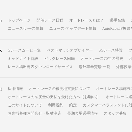
u
トップページ
開催レース日程
オートレースとは？
選手名鑑
ニュース-レース情報
ニュース-アップデート情報
AutoRace.J
s
Gレースムービー集
ベストマッチオブザイヤー
SGレース特設
ミッドナイト特設
ビックレース回顧
オートレース70年の歴史
レース場出走表ダウンロードサービス
場外車券売場 一覧
外部投票
t
採用情報
オートレースの被災地支援について
オートレース場施設
オートレースの払戻金の支払を受けた方へ【お願い】
オートレース選
このサイトについて
利用規約
約定
カスタマーハラスメントに
お客様各種お問合せ・取材申込
長期欠場選手情報
スタッフ募集