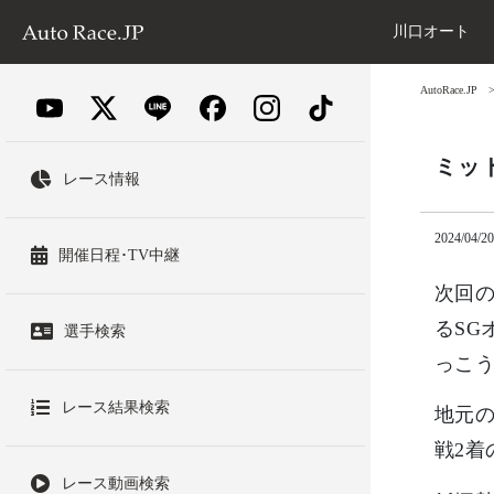
川口オート
AutoRace.JP
ミッ
レース情報
2024/04/20
開催日程･TV中継
次回の
るSG
選手検索
っこ
レース結果検索
地元の
戦2着
レース動画検索