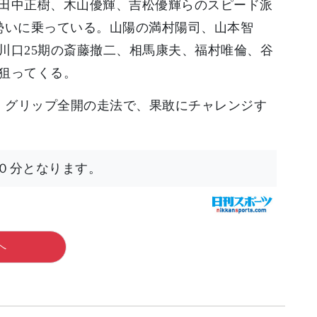
田中正樹、木山優輝、吉松優輝らのスピード派
勢いに乗っている。山陽の満村陽司、山本智
川口25期の斎藤撤二、相馬康夫、福村唯倫、谷
狙ってくる。
定。グリップ全開の走法で、果敢にチャレンジす
０分となります。
へ