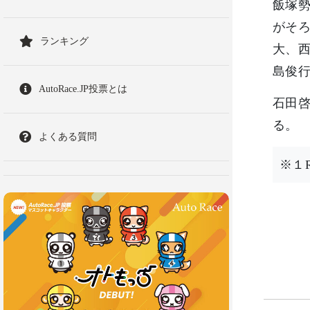
飯塚
がそ
ランキング
大、西
島俊
AutoRace.JP投票とは
石田啓
る。
よくある質問
※１