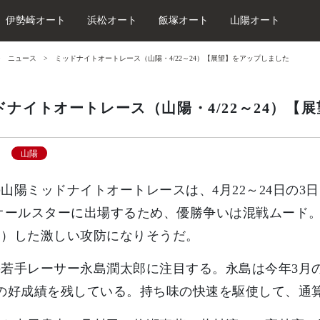
伊勢崎オート
浜松オート
飯塚オート
山陽オート
ニュース
ミッドナイトオートレース（山陽・4/22～24）【展望】をアップしました
ドナイトオートレース（山陽・4/22～24）【
山陽
山陽ミッドナイトオートレースは、4月22～24日の3
オールスターに出場するため、優勝争いは混戦ムード
う）した激しい攻防になりそうだ。
若手レーサー永島潤太郎に注目する。永島は今年3月の
の好成績を残している。持ち味の快速を駆使して、通