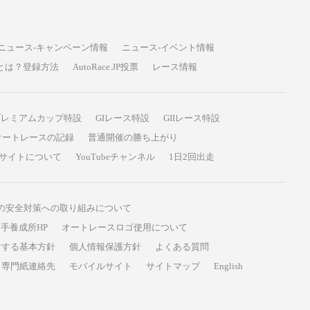
ニュース-キャンペーン情報
ニュース-イベント情報
P投票とは？登録方法
AutoRace.JP投票
レース情報
プレミアムカップ特設
GIレース特設
GIIレース特設
オートレースの記録
普通開催の勝ち上がり
サイトについて
YouTubeチャンネル
1日2回出走
の安全対策への取り組みについて
手養成所HP
オートレースロゴ使用について
対する基本方針
個人情報保護方針
よくある質問
専門紙連絡先
モバイルサイト
サイトマップ
English