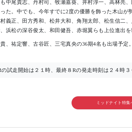
勢も中尾貴志、丹村司、牧瀬嘉葵、井村淳一、高林亮、
ろった。中でも、今年すでに2度の優勝を飾った木山が
村義正、田方秀和、松井大和、角翔太郎、松生信二、
行、浜松の深谷俊太、和田健吾、赤堀翼らも上位進出を
貴、祐定響、古谷匠、三宅真央の36期4名も出場予
Rの試走開始は２１時、最終８Rの発走時刻は２４時３
ミッドナイト特集