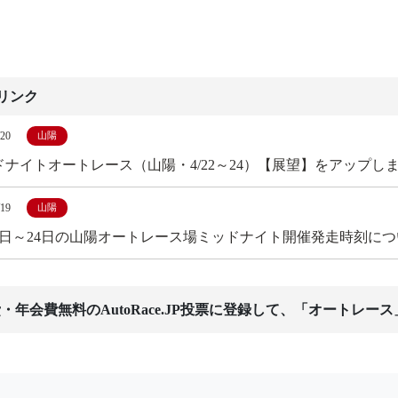
リンク
/20
山陽
ドナイトオートレース（山陽・4/22～24）【展望】をアップし
/19
山陽
22日～24日の山陽オートレース場ミッドナイト開催発走時刻に
・年会費無料のAutoRace.JP投票に登録して、「オートレー