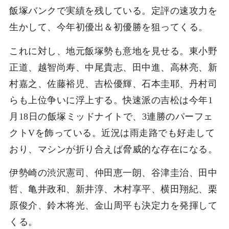
飯塚バンクで実績を残している。定評の速攻力を
生かして、今年初優出＆初優勝を狙ってくる。
これに対し、地元飯塚勢も意地を見せる。東小野
正道、越智尚寿、中尾貴志、田中進、高林亮、新
村嘉之、佐藤裕児、吉松優輝、石本圭耶、丹村司
らも上位争いに浮上する。快速派の吉松は今年1
月18日の飯塚ミッドナイトで、3連勝のパーフェ
クトVを飾っている。近況は雨走路でも好走して
おり、マシンが折り合えば脅威的な存在になる。
伊勢崎の渋沢憲司、仲田恵一朗、谷津圭治、田中
哲、亀井政和、新井淳、木村享平、横田翔紀、栗
原俊介、鈴木将光、金山周平も決定力を発揮して
くる。